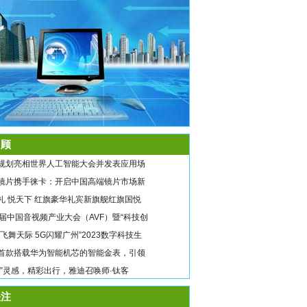
顾
规划亮相世界人工智能大会并发表应用场
镜片携手徕卡：开启中国高端镜片市场新
礼 悦天下 红旗豪华礼宾新旗舰红旗国悦
9届中国音视频产业大会（AVF）暨“科技创
翼飞舞天际 5G闪耀广州”2023数字科技生
首款搭载华为智能机芯的智能金表，引领
唤”灵感，精彩出行，雅迪召唤师·钛客
注