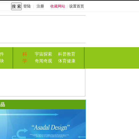
登陆
|
注册
收藏网站
|
设置首页
科
件
宇宙探索
科普教育
学
块
奇闻奇观
体育健康
品