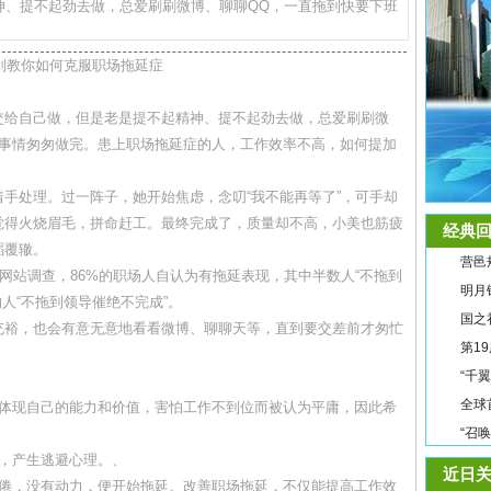
神、提不起劲去做，总爱刷刷微博、聊聊QQ，一直拖到快要下班
则教你如何克服职场拖延症
交给自己做，但是老是提不起精神、提不起劲去做，总爱刷刷微
把事情匆匆做完。患上职场拖延症的人，工作效率不高，如何提加
手处理。过一阵子，她开始焦虑，念叨“我不能再等了”，可手却
觉得火烧眉毛，拼命赶工。最终完成了，质量却不高，小美也筋疲
经典回
蹈覆辙。
营邑
聘网站调查，86%的职场人自认为有拖延表现，其中半数人“不拖到
明月
的人“不拖到领导催绝不完成”。
国之
充裕，也会有意无意地看看微博、聊聊天等，直到要交差前才匆忙
第1
“千
全球
体现自己的能力和价值，害怕工作不到位而被认为平庸，因此希
“召
，产生逃避心理。、
近日关
倦，没有动力，便开始拖延。改善职场拖延，不仅能提高工作效