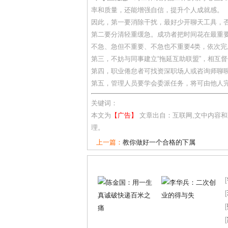
率和质量，还能增强自信，提升个人成就感。
因此，第一要消除干扰，最好少开聊天工具，
第二要分清轻重缓急。成功者把时间花在最重
不急、急但不重要、不急也不重要4类，依次完
第三，不妨与同事建立“拖延互助联盟”，相互
第四，职业倦怠者可找资深职场人或咨询师聊
第五，管理人员要学会委派任务，将可由他人
关键词：
本文为
【广告】
文章出自：互联网,文中内容
理。
上一篇：
教你做好一个合格的下属
[
[
[
[