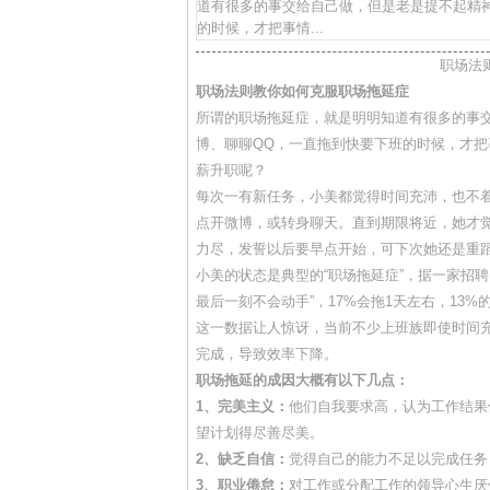
道有很多的事交给自己做，但是老是提不起精
的时候，才把事情...
职场法
职场法则教你如何克服职场拖延症
所谓的职场拖延症，就是明明知道有很多的事
博、聊聊QQ，一直拖到快要下班的时候，才
薪升职呢？
每次一有新任务，小美都觉得时间充沛，也不着
点开微博，或转身聊天。直到期限将近，她才
力尽，发誓以后要早点开始，可下次她还是重
小美的状态是典型的“职场拖延症”，据一家招
最后一刻不会动手”，17%会拖1天左右，13%
这一数据让人惊讶，当前不少上班族即使时间
完成，导致效率下降。
职场拖延的成因大概有以下几点：
1、完美主义：
他们自我要求高，认为工作结果
望计划得尽善尽美。
2、缺乏自信：
觉得自己的能力不足以完成任务
3、职业倦怠：
对工作或分配工作的领导心生厌