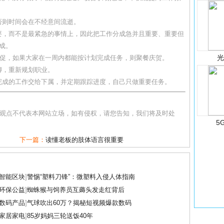
否则时间会在不经意间流逝。
要，而不是最紧急的事情上，因此把工作分成急并且重要、重要但
成。
督促，如果大家在一周内都能按计划完成任务，则聚餐庆贺。
聊，重新规划职业。
完成的工作交给下属，并定期跟踪进度，自己只做重要任务。
和观点不代表本网站立场，如有侵权，请您告知，我们将及时处
5
下一篇：
读懂老板的肢体语言很重要
智能区块
]
警惕“塑料刀锋”：微塑料入侵人体指南
环保公益
]
蜘蛛猴与饲养员互薅头发走红背后
数码产品
]
气球吹出60万？揭秘短视频爆款数码
家居家电
]
85岁妈妈三轮送饭40年