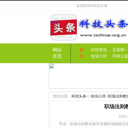
欢迎您访问
科技头条
网站
科
科技资讯
互联网+
首页
技
创业心经
环保公
您的位置：
科技头条
>>
创业心经
>
职场法则教
职场法则
202
导读：职场法则教你如何克服职场拖延症职