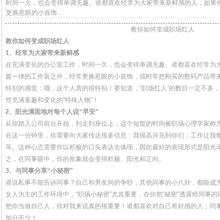
时间一久，也会变得单调无趣。谁都喜欢经常为大家带来新鲜感的人，如果
更换惹眼的小首饰...
教你如何变成职场红人
教你如何变成职场红人
1、经常为大家带来新鲜感
在充满变化的办公室工作，时间一久，也会变得单调无趣。谁都喜欢经常为
篇一律的工作装之外，经常更换惹眼的小首饰，或时常把刚买的数码产品带
特别的感觉：哦，这个人真的很特别！要知道，“职场红人”的数目一定不多
些充满童趣和变化的“特殊人物”！
2、阳光满面地对每个人说“早安”
从你踏入公司前台开始，到走到座位上，这个短暂的时间被职场心理学家称为
在这一分钟里，你需要向大家传达很多信息：我很高兴见到你们；工作让我
等。这种心态需要你以积极的口头表达去体现，因此最好的表现形式是阳光满
之，在同事眼中，你的形象就会变得积极、阳光和正向。
3、与同事分享“小秘密”
谁说私事不能告诉同事？自己和男友间的争吵，其他同事的小八卦，都能成
女人为主的工作环境中，“职场小秘密”尤其重要，在你把“秘密”透露给同事
把你当做自己人，你对我来说真的很重要！谁都喜欢对自己有好感的人，同事
加分不少！