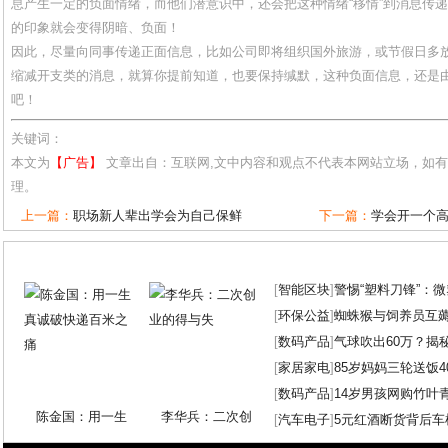
息产生一定的负面情绪，而他们潜意识中，还会把这种情绪“移情”到消息传
的印象就会变得阴暗、负面！
因此，尽量向同事传递正面信息，比如公司即将组织国外旅游，或节假日多
缩减开支类的消息，就算你提前知道，也要保持缄默，这种负面信息，还是由
吧！
关键词：
本文为
【广告】
文章出自：互联网,文中内容和观点不代表本网站立场，如
理。
上一篇：
职场新人辈出学会为自己保鲜
下一篇：
学会开一个
[
智能区块
]
警惕“塑料刀锋”：
[
环保公益
]
蜘蛛猴与饲养员互
[
数码产品
]
气球吹出60万？揭
[
家居家电
]
85岁妈妈三轮送饭4
[
数码产品
]
14岁男孩网购竹叶
陈金国：用一生
李华兵：二次创
[
汽车电子
]
5元红酒断货背后车