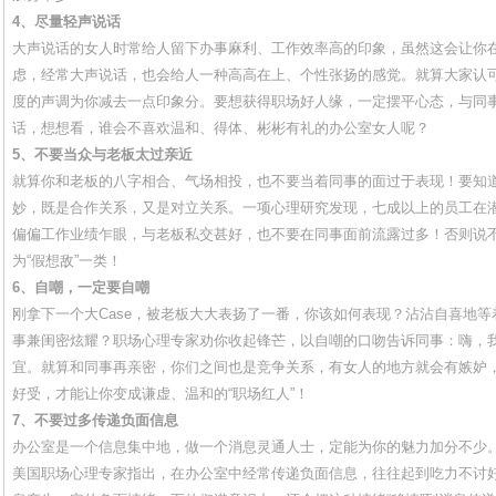
4、尽量轻声说话
大声说话的女人时常给人留下办事麻利、工作效率高的印象，虽然这会让你
虑，经常大声说话，也会给人一种高高在上、个性张扬的感觉。就算大家认
度的声调为你减去一点印象分。要想获得职场好人缘，一定摆平心态，与同
话，想想看，谁会不喜欢温和、得体、彬彬有礼的办公室女人呢？
5、不要当众与老板太过亲近
就算你和老板的八字相合、气场相投，也不要当着同事的面过于表现！要知
妙，既是合作关系，又是对立关系。一项心理研究发现，七成以上的员工在潜
偏偏工作业绩乍眼，与老板私交甚好，也不要在同事面前流露过多！否则说
为“假想敌”一类！
6、自嘲，一定要自嘲
刚拿下一个大Case，被老板大大表扬了一番，你该如何表现？沾沾自喜地
事兼闺密炫耀？职场心理专家劝你收起锋芒，以自嘲的口吻告诉同事：嗨，
宜。就算和同事再亲密，你们之间也是竞争关系，有女人的地方就会有嫉妒
好受，才能让你变成谦虚、温和的“职场红人”！
7、不要过多传递负面信息
办公室是一个信息集中地，做一个消息灵通人士，定能为你的魅力加分不少
美国职场心理专家指出，在办公室中经常传递负面信息，往往起到吃力不讨