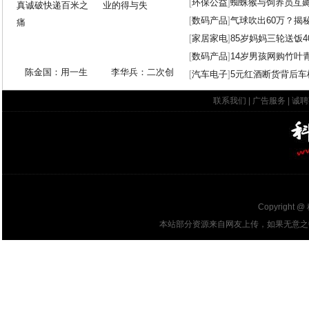
[
环保公益
]
蜘蛛猴与饲养员互
[
数码产品
]
气球吹出60万？揭
[
家居家电
]
85岁妈妈三轮送饭4
[
数码产品
]
14岁男孩网购竹叶
陈金国：用一生
李华兵：二次创
[
汽车电子
]
5元红酒断货背后车
联系我们
|
广告服务
|
诚聘
Copyright @
本站部分资源来自网友上传，如果无意之