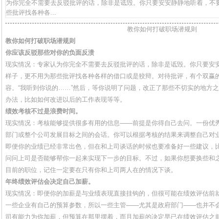
为你完全不需要去反驳批评的话，除非是诋毁。你只要安安静静地听着，不
些批评找各种各...
教你如何打破职场潜规则
教你如何打破职场潜规则
你应该反驳那些对你的负面反溃
现实情况：专家认为你完全不需要去反驳批评的话，除非是诋毁。你只要安
样子，更不用为那些批评找各种各样的借口或是狡辩。对待批评，有个双赢
容。“我听到你说的……”然后，等你说明了问题，改正了那些不切实的地方
办法，比如如何改进以后的工作表现等等。
绩效考核不过是浪费时间。
现实情况：考核能够提供很多有用的信息——前提是你得自己去问。一份优
部门或整个公司发展目标之间的会话。你可以根据考核的结果来调整自己对
即便你的业绩已经非常出色，但在和上司谈话的时候也要准备好一些建议，
问问上司是否能够帮你一起来实现下一步的目标。不过，如果你想要换些和
目前的职位，记住一定要在只有你和上司两人在的情况下谈。
年终绩效评估会决定自己加薪。
现实情况：即便你的加薪是与业绩表现直接挂钩的，但很可能在绩效评估前
一些企业有自己的预算参数，所以一些主管——尤其是政府部门——也并不
司有能力为你加薪，但预算在那里摆着，而且加薪的决定早已在绩效评估之