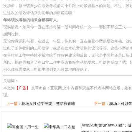
次加薪，就应该至少在绩效考核前两个月跟上司谈谈薪水的问题。不过，没
过这次的绩效评估来为明年的加薪说话嘛！
年终绩效考核的结果会糟得吓人。
现实情况：如果你一直在坚持每隔一段时间考核一次——哪怕不那么正式—
感到吃惊。
无论你意识到与否，在过去一年里，你其实一直在接受小型的绩效考核。这
过电子邮件收到的上司批评，或是在饮水机旁听到的议论等等。这些小型的
在平时的工作中持续不断地给予你各种建议和反馈，无论是书面的还是口头
所以，现在你知道了在日常工作中应该积极主动地要求上司给你反馈了吧。
那么你就需要从上司那里得到更为频繁地的评估了。
关键词：
本文为
【广告】
文章出自：互联网,文中内容和观点不代表本网站立场，如
理。
上一篇：
职场女性必学技能：整洁获青睐
下一篇：
职场上可以
[
智能区块
]
警惕“塑料刀锋”：