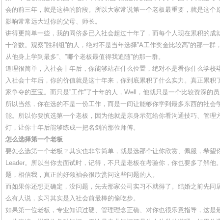
会的前三年，就是这样的阶段。所以大家常说第一个老板最重要，就是这个
影响常常远大过你的父母、师长。
讲得更简单一些，我的同侪多已入社会超过十年了，而每个人现在累积的成
十倍数。观察”胜利组”的人，绝对不是当年选择”A工作奖金比较高”的那一群
从他身上学到最多”、”哪个老板最值得我追随”的那一群。
道理很简单，入社会十年后，你能够站在什么位置，绝对不是看你什么学校
入社会十年后，你的价值就是这十年来，你到底累积了什么实力。真正累积
家争夺的至宝。而只是”工作”了十年的人，Well，他就只是一个比较资深的
所以当然，你在选的不是一份工作，而是一间让能够你学到最多东西的社会
能。所以你要慎选第一个老板，因为他就是亲身示范给你看沟通技巧、管理
灯，让你十年后能够练成一把名剑的那位师傅。
怎么选择第一个老板
要怎么选第一个老板？其实也非常简单，就是选那个让你欣赏、佩服，希望
Leader。所以当你去面试时，记得，不只是老板在考验你，你也要多了解
题，相信我，真正的好领袖会很欣赏问这些问题的人。
而如果你还想更确定，没问题，先去那家公司实习不就得了。结婚之前先同
么有人说，实习其实是入社会前最棒的偷吃步。
如果第一位老板，专业知识过硬、管理理念正确、对你也很乐意指导，这是