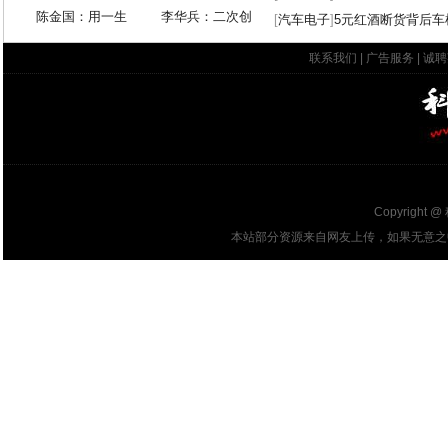
陈金国：用一生
李华兵：二次创
[
汽车电子
]
5元红酒断货背后车
联系我们
|
广告服务
|
诚聘
Copyright @
本站部分资源来自网友上传，如果无意之