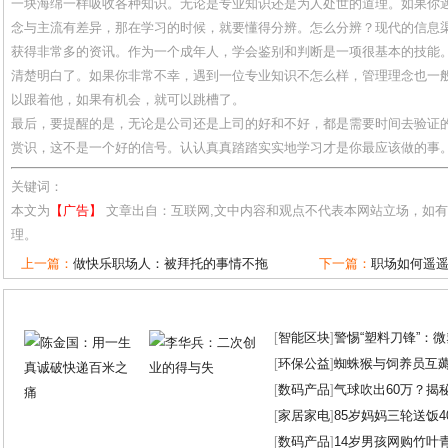
一块海绵一样吸收各种知识。无论是专业知识还是为人处世的道理。如果你
念与主流有差异，那在学习的时候，就要懂得分辨。怎么分辨？现代的信息
获得非常多的资讯。作为一个成年人，学会鉴别和判断是一项很基本的技能
清楚明白了。如果你非常不幸，遇到一位专业知识不怎么样，管理理念也一
以跟着他，如果有机会，就可以跳槽了。
最后，要提醒的是，无论是公司还是上司的好和不好，都是需要时间去验证
赏识，这不是一个好的信号。认认真真踏踏实实地学习才是你最应该做的事
关键词：
本文为
【广告】
文章出自：互联网,文中内容和观点不代表本网站立场，如
理。
上一篇：
做快乐职场人：被拜托的事情不拖
下一篇：
职场如何遥
[
智能区块
]
警惕“塑料刀锋”：
[
环保公益
]
蜘蛛猴与饲养员互
[
数码产品
]
气球吹出60万？揭
[
家居家电
]
85岁妈妈三轮送饭4
[
数码产品
]
14岁男孩网购竹叶