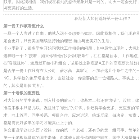
奴隶。因此我相信，我们现在看到的恐怖景象只是一时的。明天一定会更好，
与更美好的生活。...
职场新人如何选好第一份工作？
第一份工作该看重什么
一旦一个人尝过了自由，他就永远不会想要当奴隶。因此我相信，我们现在
定会更好，只要美国继续坚持她的理想-自由与更美好的生活。
毕业季到了，很多学生开始问我找工作相关的问题，其中最常出现的，大概就
选择哪一个？”接着，如果你请他们列出比较条件，往往都是薪水、工作地点
些”客观规格”，然后就开始排列组合，试图找出到底是A工作的高底薪比较
是否第一份工作只有在大公司、薪水高、离家近、不加班这几个条件之中的
NO。从学校的象牙塔走出来，走进社会，你需要的是一位领路人。事实上
的，其实是那位”司机”。
第一个老板的重要性
对大部分的学生来说，刚入社会的前三年，你基本上都还在”培训”。没错，
准看来根本只是儿戏。况且除了”硬性”的知识，你还得学会更多、更重要的”软
术、向上管理、同事关系、项目合作、应对进退、临场反应、做决定、负责
都是需要好多年的学习才能真正上手的。
你会跟谁学这些东西？没错，你的第一个老板，还有你的第一组同事。简单
第一个老板就是你的国中老师，而其他人就是你的国中同学。国中大概是每