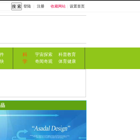
登陆
|
注册
收藏网站
|
设置首页
科
件
宇宙探索
科普教育
学
块
奇闻奇观
体育健康
品