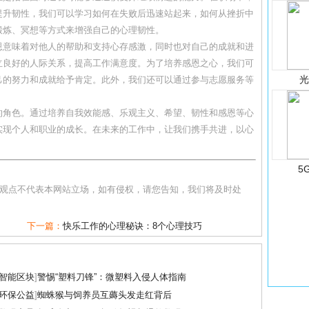
提升韧性，我们可以学习如何在失败后迅速站起来，如何从挫折中
锻炼、冥想等方式来增强自己的心理韧性。
恩意味着对他人的帮助和支持心存感激，同时也对自己的成就和进
立良好的人际关系，提高工作满意度。为了培养感恩之心，我们可
己的努力和成就给予肯定。此外，我们还可以通过参与志愿服务等
的角色。通过培养自我效能感、乐观主义、希望、韧性和感恩等心
实现个人和职业的成长。在未来的工作中，让我们携手共进，以心
5
和观点不代表本网站立场，如有侵权，请您告知，我们将及时处
下一篇：
快乐工作的心理秘诀：8个心理技巧
智能区块
]
警惕“塑料刀锋”：微塑料入侵人体指南
环保公益
]
蜘蛛猴与饲养员互薅头发走红背后