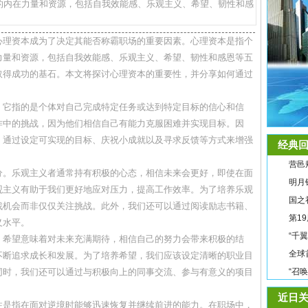
的内在力量和资源，包括自我效能感、乐观主义、希望、韧性和感
心理资本成为了决定其能否称霸职场的重要因素。心理资本是指个
力量和资源，包括自我效能感、乐观主义、希望、韧性和感恩等五
取得成功的基石。本文将探讨心理资本的重要性，并分享如何通过
。它指的是个体对自己完成特定任务或达到特定目标的信心和信
作中的挑战，因为他们相信自己有能力克服困难并实现目标。因
，通过设定可实现的目标、庆祝小成就以及寻求反馈等方式来增强
经典回
营邑
分。乐观主义者通常持有积极的心态，相信未来会更好，即使在面
明月
观主义有助于我们更好地应对压力，提高工作效率。为了培养乐观
国之
找机会而非仅仅关注挑战。此外，我们还可以通过阅读励志书籍、
第1
义水平。
“千
。希望意味着对未来充满期待，相信自己的努力会带来积极的结
全球
不断追求成长和发展。为了培养希望，我们应该设定清晰的职业目
同时，我们还可以通过与积极向上的同事交流、参与有意义的项目
“召
近日关
性是指在面对逆境时能够迅速恢复并继续前进的能力。在职场中，