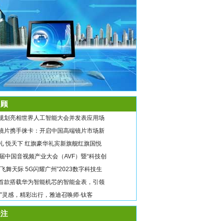
顾
规划亮相世界人工智能大会并发表应用场
镜片携手徕卡：开启中国高端镜片市场新
礼 悦天下 红旗豪华礼宾新旗舰红旗国悦
9届中国音视频产业大会（AVF）暨“科技创
翼飞舞天际 5G闪耀广州”2023数字科技生
首款搭载华为智能机芯的智能金表，引领
唤”灵感，精彩出行，雅迪召唤师·钛客
注