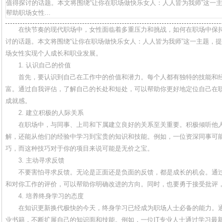
值得探讨的话题。本文将围绕“让你在职场做快乐女人：人人皆为我师”这一
帮助职场女性...
在快节奏的现代职场中，女性面临着多重压力和挑战，如何在职场中保
讨的话题。本文将围绕“让你在职场做快乐女人：人人皆为我师”这一主题，
场女性实现个人成长和职业发展。
1. 认识自己的价值
首先，要认识到自己在工作中的价值和潜力。每个人都有独特的技能和
富。通过自我评估，了解自己的长处和短处，可以帮助你更好地定位自己在
成就感。
2. 建立积极的人际关系
在职场中，与同事、上司和下属建立良好的关系至关重要。积极倾听他
解，还能从他们的经验中学习到宝贵的知识和技能。例如，一位资深同事可
巧，而这种技巧对于你的项目来说可能是无价之宝。
3. 主动寻求反馈
不要害怕寻求反馈。无论是正面还是负面的反馈，都是成长的机会。通
和对你工作的评价，可以帮助你明确改进的方向。同时，也要勇于接受批评
4. 培养终身学习的态度
在知识更新换代极快的今天，终身学习已经成为职场人士必备的能力。
业书籍，不断扩展自己的知识面和技能。例如，一位IT专业人士通过学习最