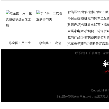
[
智能区块
]
警惕“塑料刀锋”：
[
环保公益
]
蜘蛛猴与饲养员互
[
数码产品
]
气球吹出60万？揭
[
家居家电
]
85岁妈妈三轮送饭4
[
数码产品
]
14岁男孩网购竹叶
陈金国：用一生
李华兵：二次创
[
汽车电子
]
5元红酒断货背后车
联系我们
|
广告服务
|
诚聘
Copyright @
本站部分资源来自网友上传，如果无意之