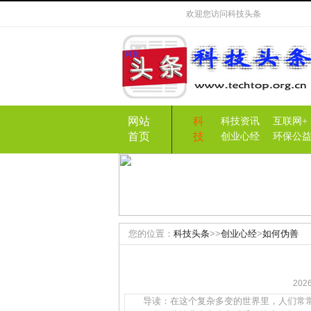
欢迎您访问
科技头条
网站
科
科技资讯
互联网+
首页
技
创业心经
环保公
您的位置：
科技头条
>>
创业心经
>
如何伪善
20
导读：在这个复杂多变的世界里，人们常常