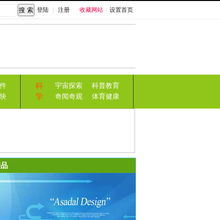
登陆
|
注册
收藏网站
|
设置首页
科
件
宇宙探索
科普教育
学
块
奇闻奇观
体育健康
品