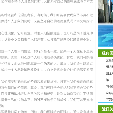
，如何在保持个人形象的同时，又能坚守自己的道德底线呢？本文
着各种道德和伦理的考验。有时候，我们可能会发现自己不得不做
在保持个人形象的同时，又能坚守自己的道德底线呢？本文将探讨
的心理现象。它可能源于对他人期望的迎合，也可能是为了避免冲
言，伪善不仅会损害个人的声誉，还可能导致内心的痛苦和不安。
观察一个人在不同情境下的行为是否一致。如果一个人在私下里表
经典回
得慷慨、真诚，那么这个人很可能就是伪善的。其次，我们可以倾
营邑
评和指责，那么他可能就是一个伪善的人。最后，我们还可以通过
明月
。如果一个人总是试图取悦他人，而不是真正关心他们的感受和需
国之
第1
，我们需要明确自己的价值观和道德标准。只有当我们知道自己真
“千
否符合我们的价值观。其次，我们可以学会拒绝那些不符合我们价
全球
，而是要勇敢地表达自己的观点和感受，让别人知道我们并不认同
来提升自己的道德水平。通过不断地学习和成长，我们可以更好地
“召
境地。
近日关
以帮助我们应对伪善。例如，我们可以培养同理心。通过设身处地