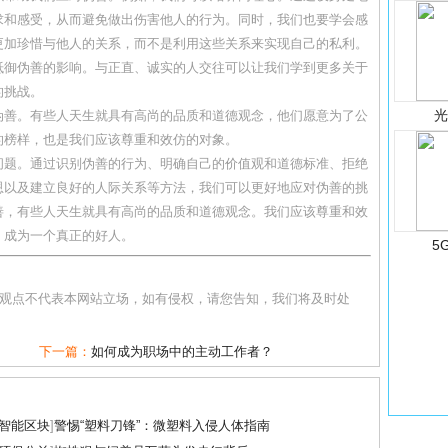
求和感受，从而避免做出伤害他人的行为。同时，我们也要学会感
更加珍惜与他人的关系，而不是利用这些关系来实现自己的私利。
抵御伪善的影响。与正直、诚实的人交往可以让我们学到更多关于
的挑战。
伪善。有些人天生就具有高尚的品质和道德观念，他们愿意为了公
的榜样，也是我们应该尊重和效仿的对象。
问题。通过识别伪善的行为、明确自己的价值观和道德标准、拒绝
恩以及建立良好的人际关系等方法，我们可以更好地应对伪善的挑
善，有些人天生就具有高尚的品质和道德观念。我们应该尊重和效
，成为一个真正的好人。
5
和观点不代表本网站立场，如有侵权，请您告知，我们将及时处
下一篇：
如何成为职场中的主动工作者？
智能区块
]
警惕“塑料刀锋”：微塑料入侵人体指南