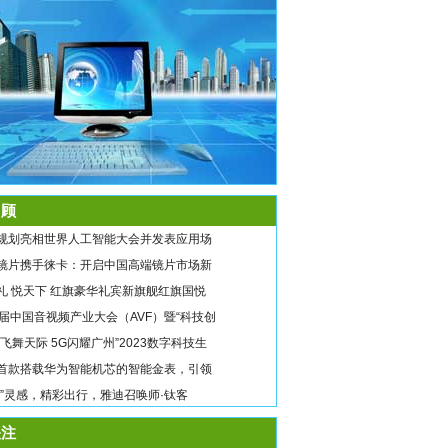
顾
规划亮相世界人工智能大会并发表应用场
镜片携手徕卡：开启中国高端镜片市场新
礼 悦天下 红旗豪华礼宾新旗舰红旗国悦
9届中国音视频产业大会（AVF）暨“科技创
翼飞舞天际 5G闪耀广州”2023数字科技生
首款搭载华为智能机芯的智能金表，引领
唤”灵感，精彩出行，雅迪召唤师·钛客
注