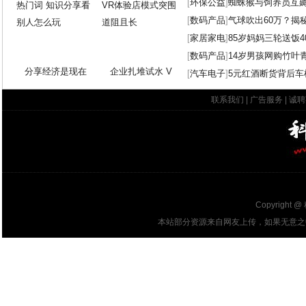
[
环保公益
]
蜘蛛猴与饲养员互
[
数码产品
]
气球吹出60万？揭
[
家居家电
]
85岁妈妈三轮送饭4
[
数码产品
]
14岁男孩网购竹叶
分享经济是现在
企业扎堆试水 V
[
汽车电子
]
5元红酒断货背后车
联系我们
|
广告服务
|
诚聘
Copyright @
本站部分资源来自网友上传，如果无意之