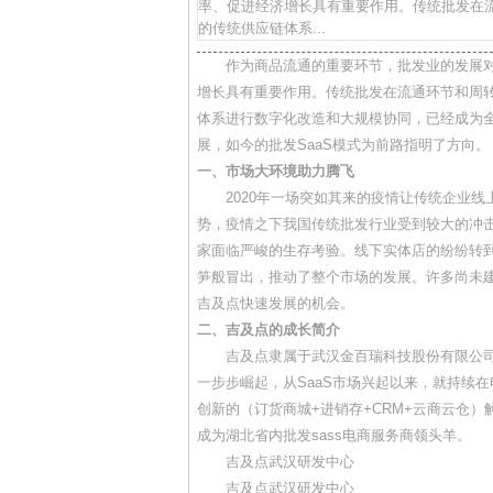
率、促进经济增长具有重要作用。传统批发在
的传统供应链体系...
作为商品流通的重要环节，批发业的发展对
增长具有重要作用。传统批发在流通环节和周
体系进行数字化改造和大规模协同，已经成为
展，如今的批发SaaS模式为前路指明了方向。
一、市场大环境助力腾飞
2020年一场突如其来的疫情让传统企业线
势，疫情之下我国传统批发行业受到较大的冲
家面临严峻的生存考验。线下实体店的纷纷转
笋般冒出，推动了整个市场的发展。许多尚未
吉及点快速发展的机会。
二、吉及点的成长简介
吉及点隶属于武汉金百瑞科技股份有限公司，
一步步崛起，从SaaS市场兴起以来，就持续在
创新的（订货商城+进销存+CRM+云商云仓）
成为湖北省内批发sass电商服务商领头羊。
吉及点武汉研发中心
吉及点武汉研发中心