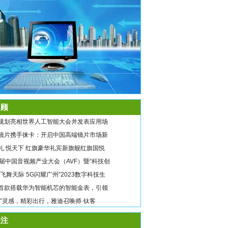
顾
规划亮相世界人工智能大会并发表应用场
镜片携手徕卡：开启中国高端镜片市场新
礼 悦天下 红旗豪华礼宾新旗舰红旗国悦
9届中国音视频产业大会（AVF）暨“科技创
翼飞舞天际 5G闪耀广州”2023数字科技生
首款搭载华为智能机芯的智能金表，引领
唤”灵感，精彩出行，雅迪召唤师·钛客
注