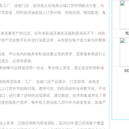
及工厂、连锁门店，提供线上化电商云端订货管理解决方案，为
订货渠道，同时提供涵盖线上订货分销、在线交易、物流配送、集
身流量资产的沉淀。近年来私域流量的话题热度居高不下，传统
户资产完全数字化并进行深度运营，从而留住客户是大家共同要面
接、平台在内的都具有私域流量运营的需求，需要服务商进行公
成成交、运营和复购。
务能够为品牌提供统一后台，整合线上渠道，真正促进利用私域
5
了传统商贸批发、工厂、连锁门店产品展示、订货管理、在线支
线上订货环节链路可视、透明可控、协同高效和业务数字化。不仅
端口，还打通了进销存后端系统，通过数据、技术和集成夯实了商
度挖掘客户需求，每年投入营业收入20%作为研发资金，加速产
上布局，已稳定销售与研发团队，至2021年底已实现客户覆盖