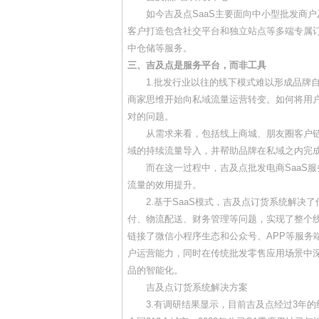
如今吉及点SaaS主要面向中小型批发商户
客户打造包含社交平台和独立站点等多端专属
中仓储等服务。
三、吉及点是服务平台，而非工具
1.批发行业以往的线下模式难以形成品牌自
商家思维开始向私域流量运营转变。如何将用
对的问题。
从需求来看，包括线上商城、朋友圈客户链
域的持续流量导入，并帮助品牌在私域之内完
而在这一过程中，吉及点批发电商SaaS服
流量的效用提升。
2.基于SaaS模式，吉及点订货系统解决
付、物流配送、财务管理等问题，实现了整个
链接了微信小程序生态和公众号、APP等服务
户运营能力，同时在传统批发零售应用场景中深
品的智能化。
吉及点订货系统解决方案
3.有调研结果显示，目前吉及点经过3年的线