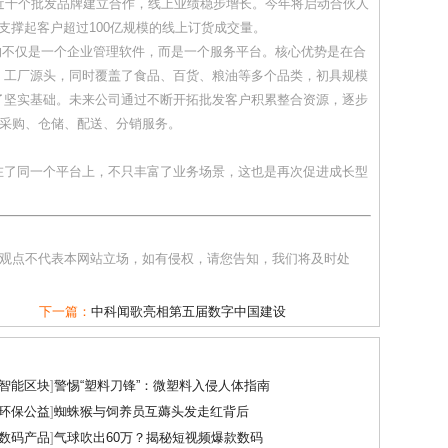
已与近千个批发品牌建立合作，线上业绩稳步增长。今年将启动合伙人
支撑起客户超过100亿规模的线上订货成交量。
不仅是一个企业管理软件，而是一个服务平台。核心优势是在合
、工厂源头，同时覆盖了食品、百货、粮油等多个品类，初具规模
了坚实基础。未来公司通过不断开拓批发客户积累整合资源，逐步
一采购、仓储、配送、分销服务。
了同一个平台上，不只丰富了业务场景，这也是再次促进成长型
和观点不代表本网站立场，如有侵权，请您告知，我们将及时处
下一篇：
中科闻歌亮相第五届数字中国建设
智能区块
]
警惕“塑料刀锋”：微塑料入侵人体指南
环保公益
]
蜘蛛猴与饲养员互薅头发走红背后
数码产品
]
气球吹出60万？揭秘短视频爆款数码