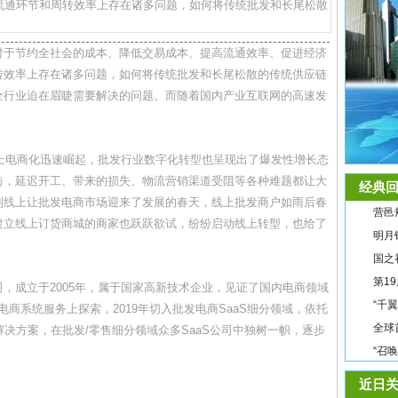
流通环节和周转效率上存在诸多问题，如何将传统批发和长尾松散
于节约全社会的成本、降低交易成本、提高流通效率、促进经济
转效率上存在诸多问题，如何将传统批发和长尾松散的传统供应链
全行业迫在眉睫需要解决的问题。而随着国内产业互联网的高速发
上电商化迅速崛起，批发行业数字化转型也呈现出了爆发性增长态
击，延迟开工、带来的损失、物流营销渠道受阻等各种难题都让大
经典回
到线上让批发电商市场迎来了发展的春天，线上批发商户如雨后春
营邑
建立线上订货商城的商家也跃跃欲试，纷纷启动线上转型，也给了
明月
国之
第1
成立于2005年，属于国家高新技术企业，见证了国内电商领域
“千
电商系统服务上探索，2019年切入批发电商SaaS细分领域，依托
全球
解决方案，在批发/零售细分领域众多SaaS公司中独树一帜，逐步
“召
近日关