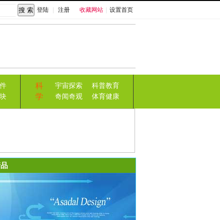
登陆
|
注册
收藏网站
|
设置首页
科
件
宇宙探索
科普教育
学
块
奇闻奇观
体育健康
品