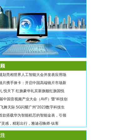
顾
规划亮相世界人工智能大会并发表应用场
镜片携手徕卡：开启中国高端镜片市场新
礼 悦天下 红旗豪华礼宾新旗舰红旗国悦
9届中国音视频产业大会（AVF）暨“科技创
翼飞舞天际 5G闪耀广州”2023数字科技生
首款搭载华为智能机芯的智能金表，引领
唤”灵感，精彩出行，雅迪召唤师·钛客
注