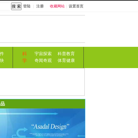
登陆
|
注册
收藏网站
|
设置首页
科
件
宇宙探索
科普教育
学
块
奇闻奇观
体育健康
品