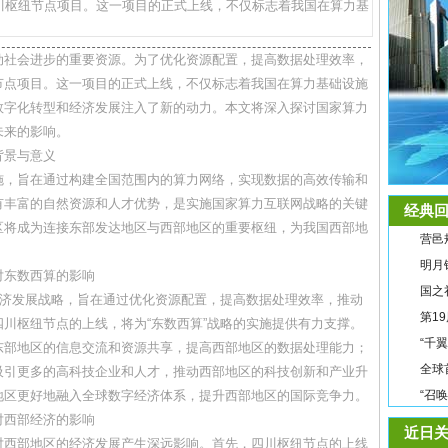
川枢纽节点项目。这一项目的正式上线，不仅标志着我国在算力基
动社会进步的重要资源。为了优化资源配置，提高数据处理效率，
节点项目。这一项目的正式上线，不仅标志着我国在算力基础设施
数字化转型和经济发展注入了新的动力。本文将深入探讨国家算力
未来的影响。
背景与意义
施，旨在通过构建全国范围内的算力网络，实现数据的高效传输和
有丰富的自然资源和人才优势，是实施国家算力互联网战略的关键
经典回
区将成为连接东部发达地区与西部地区的重要枢纽，为我国西部地
营邑
明月
对东数西算的影响
国之
经济发展战略，旨在通过优化资源配置，提高数据处理效率，推动
第1
川枢纽节点的上线，将为“东数西算”战略的实施提供有力支撑。
“千
东部地区的信息交流和资源共享，提高西部地区的数据处理能力；
全球
吸引更多的高科技企业和人才，推动西部地区的科技创新和产业升
地区更好地融入全球数字经济体系，提升西部地区的国际竞争力。
“召
对西部经济的影响
近日关
对西部地区的经济发展产生深远影响。首先，四川枢纽节点的上线