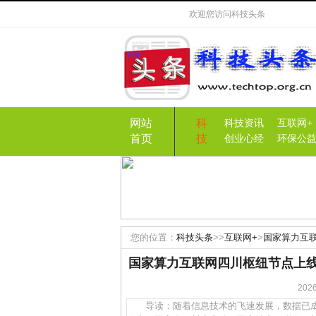
欢迎您访问
科技头条
网站
科
科技资讯
互联网+
首页
技
创业心经
环保公
您的位置：
科技头条
>>
互联网+
>
国家算力互
进
国家算力互联网四川枢纽节点上线
20
导读：随着信息技术的飞速发展，数据已成