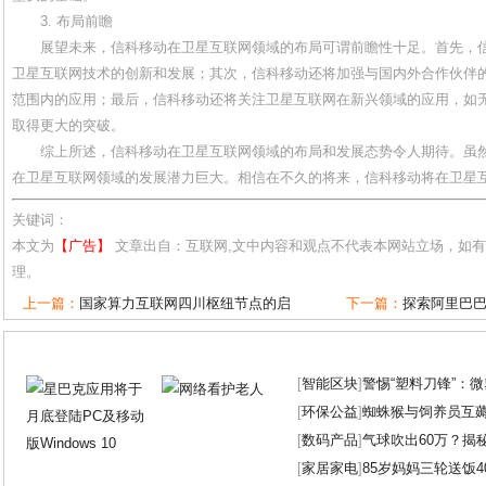
3. 布局前瞻
展望未来，信科移动在卫星互联网领域的布局可谓前瞻性十足。首先，
卫星互联网技术的创新和发展；其次，信科移动还将加强与国内外合作伙伴
范围内的应用；最后，信科移动还将关注卫星互联网在新兴领域的应用，如
取得更大的突破。
综上所述，信科移动在卫星互联网领域的布局和发展态势令人期待。虽
在卫星互联网领域的发展潜力巨大。相信在不久的将来，信科移动将在卫星
关键词：
本文为
【广告】
文章出自：互联网,文中内容和观点不代表本网站立场，如
理。
上一篇：
国家算力互联网四川枢纽节点的启
下一篇：
探索阿里巴
[
智能区块
]
警惕“塑料刀锋”：
[
环保公益
]
蜘蛛猴与饲养员互
[
数码产品
]
气球吹出60万？揭
[
家居家电
]
85岁妈妈三轮送饭4