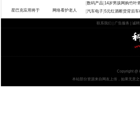
[
数码产品
]
14岁男孩网购竹叶
星巴克应用将于
网络看护老人
[
汽车电子
]
5元红酒断货背后车
联系我们
|
广告服务
|
诚聘
Copyright @
本站部分资源来自网友上传，如果无意之