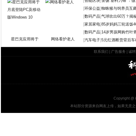
[
智能区块
]
警惕“塑料刀锋”：
[
环保公益
]
蜘蛛猴与饲养员互
[
数码产品
]
气球吹出60万？揭
[
家居家电
]
85岁妈妈三轮送饭4
[
数码产品
]
14岁男孩网购竹叶
星巴克应用将于
网络看护老人
[
汽车电子
]
5元红酒断货背后车
联系我们
|
广告服务
|
诚聘
Copyright @
本站部分资源来自网友上传，如果无意之