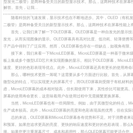
型发光二极管）是两种备受关注的新型显示技术。那么，这两种技术在屏幕
解答。首先，让我...
随着科技的飞速发展，显示技术也在不断地进步。其中，OLED（有机发光
二极管）是两种备受关注的新型显示技术。那么，这两种技术在屏幕性能上
首先，让我们来了解一下OLED屏幕。OLED屏幕是一种自发光的显示
发光，从而实现图像的显示。OLED屏幕具有高对比度、低功耗、轻薄便携
子产品中得到了广泛应用。然而，OLED屏幕也存在一些缺点，如视角有限
接下来，我们来看一下MicroLED屏幕。MicroLED屏幕是一种基于微
板上集成多个微型LED芯片来实现图像的显示。相比于OLED屏幕，Micro
速度、更好的色彩表现等优点。此外，MicroLED屏幕还具有更长的使用寿
那么，哪种技术更胜一筹呢？这需要从多个方面进行比较。首先，从屏幕尺寸
微型化的特点，可以实现更大的屏幕尺寸，而OLED屏幕则受限于有机材料
虑，MicroLED屏幕的成本相对较高，但长期使用下来，其性价比可能更高。最
屏幕的使用寿命更长，这意味着用户在使用过程中无需频繁更换屏幕。
当然，MicroLED屏幕也有一些局限性。例如，由于其微型化的特点，Mi
生产成本较高。此外，MicroLED屏幕的亮度和色彩表现虽然优秀，但在实
总的来说，OLED屏幕和MicroLED屏幕各有优势和不足。对于消费
和预算。如果您追求更高的亮度、更快的响应速度和更好的色彩表现，那么Mic
择。如果您更注重屏幕尺寸、成本和易用性，那么OLED屏幕可能更适合您