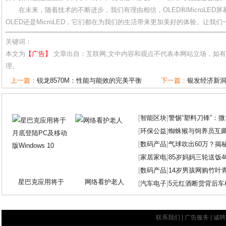
在未来，随着技术的不断进步，我们有理由相信，OLED和MicroLE
OLED还是MicroLED，它们都在为我们的生活带来更加美好的体验。让我
关键词：
本文为
【广告】
文章出自：互联网,文中内容和观点不代表本网站立场，如
理。
上一篇：
锐龙8570M：性能与能效的完美平衡
下一篇：
银发经济新洞
[
智能区块
]
警惕“塑料刀锋”：
[
环保公益
]
蜘蛛猴与饲养员互
[
数码产品
]
气球吹出60万？揭
[
家居家电
]
85岁妈妈三轮送饭4
[
数码产品
]
14岁男孩网购竹叶
星巴克应用将于
网络看护老人
[
汽车电子
]
5元红酒断货背后车
联系我们
|
广告服务
|
诚聘