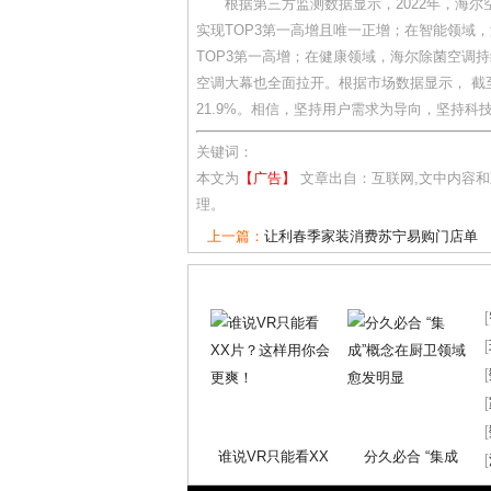
根据第三方监测数据显示，2022年，海尔
实现TOP3第一高增且唯一正增；在智能领域
TOP3第一高增；在健康领域，海尔除菌空调持
空调大幕也全面拉开。根据市场数据显示， 截至
21.9%。相信，坚持用户需求为导向，坚持科
关键词：
本文为
【广告】
文章出自：互联网,文中内容
理。
上一篇：
让利春季家装消费苏宁易购门店单
[
[
[
[
[
谁说VR只能看XX
分久必合 “集成
[