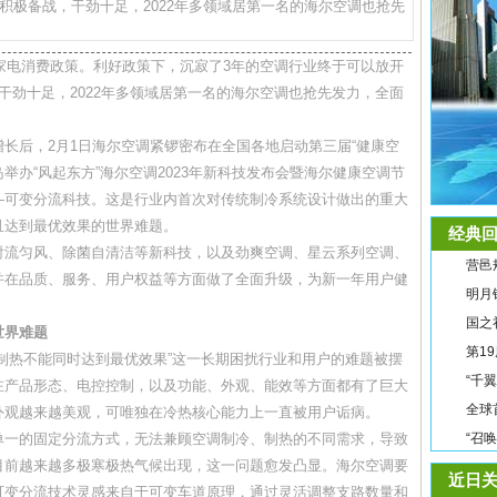
积极备战，干劲十足，2022年多领域居第一名的海尔空调也抢先
家电消费政策。利好政策下，沉寂了3年的空调行业终于可以放开
干劲十足，2022年多领域居第一名的海尔空调也抢先发力，全面
后，2月1日海尔空调紧锣密布在全国各地启动第三届“健康空
岛举办“风起东方”海尔空调2023年新科技发布会暨海尔健康空调节
—可变分流科技。这是行业内首次对传统制冷系统设计做出的重大
且达到最优效果的世界难题。
经典回
流匀风、除菌自清洁等新科技，以及劲爽空调、星云系列空调、
营邑
并在品质、服务、用户权益等方面做了全面升级，为新一年用户健
明月
国之
世界难题
第1
热不能同时达到最优效果”这一长期困扰行业和用户的难题被摆
“千
在产品形态、电控控制，以及功能、外观、能效等方面都有了巨大
全球
外观越来越美观，可唯独在冷热核心能力上一直被用户诟病。
一的固定分流方式，无法兼顾空调制冷、制热的不同需求，导致
“召
目前越来越多极寒极热气候出现，这一问题愈发凸显。海尔空调要
近日关
可变分流技术灵感来自于可变车道原理，通过灵活调整支路数量和