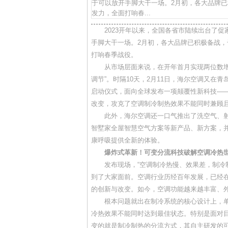
于可以放开手脚大干一场。2月初，各大品牌已
发力，全面打响春...
2023开年以来，全国各省市陆续出台了促
手脚大干一场。2月初，各大品牌已积极备战，
打响春季战役。
从市场层面来说，在开年首月实现两位数增长
调节”。时隔10天，2月11日，海尔空调又在青
启动仪式，面向全球发布一项颠覆性新科技—
改变，攻克了空调制冷制热效果不能同时兼顾
此外，海尔空调还一口气推出了洗空气、射
智墅家全屋智慧空气方案等新产品、新方案，
康呼吸提供全新的体验。
爆炸式革新！可变分流科技破解空调冷热
发布现场，“空调制冷热慢、效果差，制冷制
到了大家面前。空调行业历经百年发展，已经
的创新与改变。如今，空调功能越来越丰富、
根本问题就出在制冷系统的核心设计上，单
冷热效果不能同时达到最佳状态。特别是面对
变的就是制冷制热的分流方式，其自主研发的