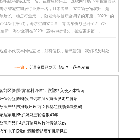
空调在多领域居第一名。在发展势头上，连续两年线下零售量份额
，海尔智能空调居行业第一名，且零售量、零售额份额双升、是
续增长，稳居行业第一。随着海尔健康空调节的开启，2023年的
2023年第6周，海尔空调零售量、零售额份额已升至21.7%、
技创新，海尔空调在2023年还将持续增长，创造更多第一。
和观点不代表本网站立场，如有侵权，请您告知，我们将及时处
下一篇：
空调发展已到天花板？卡萨帝发布
智能区块
]
警惕“塑料刀锋”：微塑料入侵人体指南
环保公益
]
蜘蛛猴与饲养员互薅头发走红背后
数码产品
]
气球吹出60万？揭秘短视频爆款数码
家居家电
]
85岁妈妈三轮送饭40年
数码产品
]
14岁男孩网购竹叶青被咬伤
汽车电子
]
5元红酒断货背后车机新风口