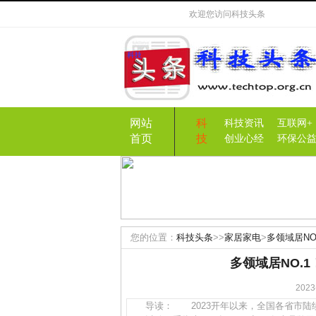
欢迎您访问
科技头条
网站
科
科技资讯
互联网+
首页
技
创业心经
环保公
您的位置：
科技头条
>>
家居家电
>
多领域居N
多领域居NO.
20
导读： 2023开年以来，全国各省市陆续