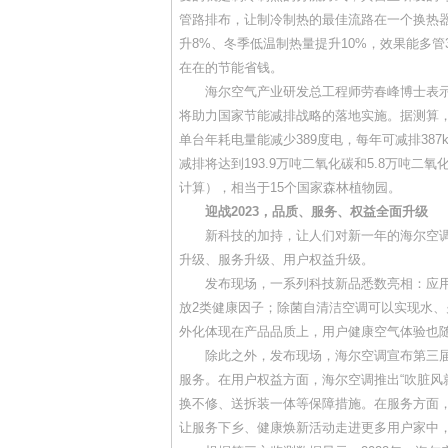
管路排布，让制冷制热的最佳流路在一个换热
升8%、冬季低温制热量提升10%，效果能多
在在的节能省钱。
海尔空气产业研发总工程师劳春峰博士表示
将助力国家节能减排战略的落地实施。据测算
单台年耗电量能减少389度电，每年可减排387k
减排将达到193.9万吨二氧化碳和5.8万吨二氧
计算），相当于15个国家森林植物园。
迎战2023，品质、服务、权益全面升级
新科技的加持，让人们对新一年的海尔空调充
升级、服务升级、用户权益升级。
发布现场，一系列科技新品悉数亮相：应用“
放2类健康因子；除菌自清洁空调可以实现水、
外化体现在产品品质上，用户健康空气体验也
除此之外，发布现场，海尔空调宣布第三届“
服务。在用户权益方面，海尔空调推出“吹脏风就
换不修、送拆装一体等保障措施。在服务方面，
让服务下乡、健康焕新活动走进更多用户家中