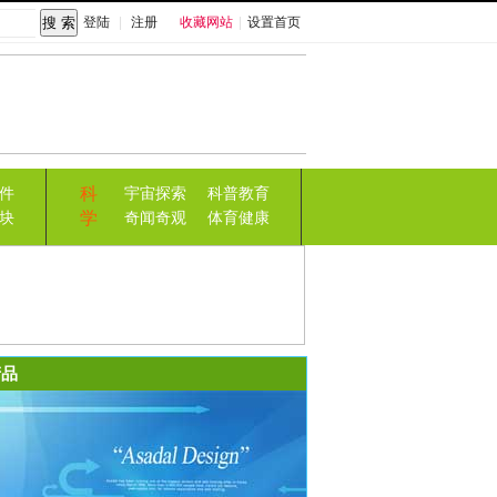
登陆
|
注册
收藏网站
|
设置首页
科
件
宇宙探索
科普教育
学
块
奇闻奇观
体育健康
品