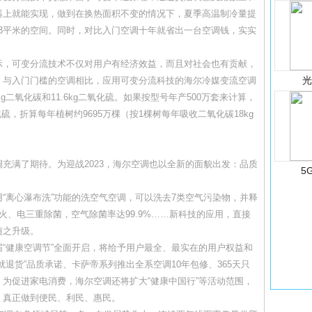
器上就能实现，做到在换热面积不变的情况下，夏季高温制冷量提
管3平米的空间。同时，对比入门空调十年就省出一台空调钱，实实
，可变分流技术不仅对用户有经济效益，而且对社会也有贡献，
，与入门门槛的空调相比，应用可变分流科技的海尔冷媒变流空调
g二氧化碳和11.6kg二氧化硫。如果按型号年产500万套来计算，
化硫，折算每年植树约9695万棵（按1棵树每年吸收二氧化碳18kg
满了期待。为迎战2023，海尔空调也以全新的面貌出发：品质
5
离心瀑布洗”功能的洗空气空调，可以洗去7类空气污染物，并释
火、电三重除菌，空气除菌率达99.9%……新科技的应用，直接
随之升级。
健康空调节”全面开启，将给予用户最全、最实在的用户权益和
退货”品质承诺、卡萨帝系列推出全系空调10年包修、365天只
为促进家电消费，海尔空调还将扩大“健康中国行”等活动范围，
，真正做到便民、利民、惠民。