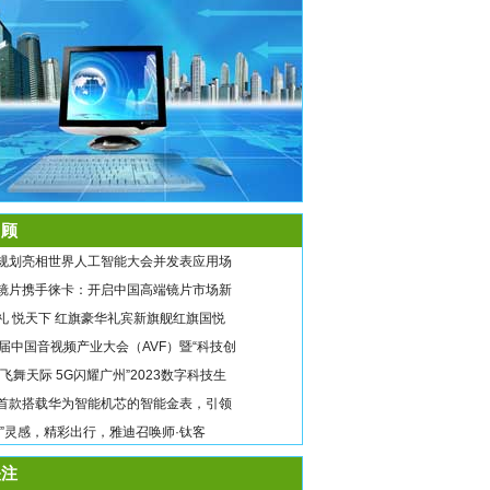
顾
规划亮相世界人工智能大会并发表应用场
镜片携手徕卡：开启中国高端镜片市场新
礼 悦天下 红旗豪华礼宾新旗舰红旗国悦
9届中国音视频产业大会（AVF）暨“科技创
翼飞舞天际 5G闪耀广州”2023数字科技生
首款搭载华为智能机芯的智能金表，引领
唤”灵感，精彩出行，雅迪召唤师·钛客
注