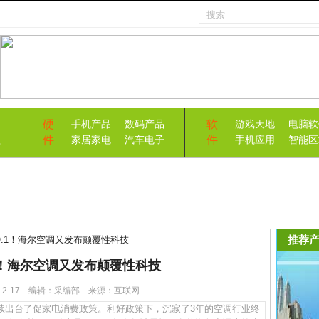
硬
软
手机产品
数码产品
游戏天地
电脑软
件
件
益
家居家电
汽车电子
手机应用
智能区
推荐产
O.1！海尔空调又发布颠覆性科技
1！海尔空调又发布颠覆性科技
23-2-17 编辑：采编部 来源：互联网
出台了促家电消费政策。利好政策下，沉寂了3年的空调行业终