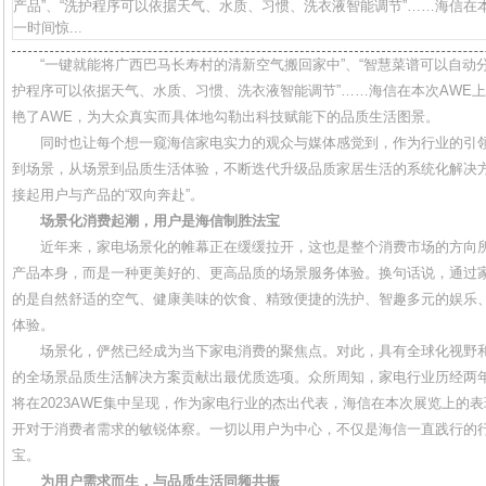
产品”、“洗护程序可以依据天气、水质、习惯、洗衣液智能调节”……海信在
一时间惊...
“一键就能将广西巴马长寿村的清新空气搬回家中”、“智慧菜谱可以自动分
护程序可以依据天气、水质、习惯、洗衣液智能调节”……海信在本次AWE
艳了AWE，为大众真实而具体地勾勒出科技赋能下的品质生活图景。
同时也让每个想一窥海信家电实力的观众与媒体感觉到，作为行业的引领
到场景，从场景到品质生活体验，不断迭代升级品质家居生活的系统化解决
接起用户与产品的“双向奔赴”。
场景化消费起潮，用户是海信制胜法宝
近年来，家电场景化的帷幕正在缓缓拉开，这也是整个消费市场的方向所
产品本身，而是一种更美好的、更高品质的场景服务体验。换句话说，通过家
的是自然舒适的空气、健康美味的饮食、精致便捷的洗护、智趣多元的娱乐
体验。
场景化，俨然已经成为当下家电消费的聚焦点。对此，具有全球化视野和
的全场景品质生活解决方案贡献出最优质选项。众所周知，家电行业历经两
将在2023AWE集中呈现，作为家电行业的杰出代表，海信在本次展览上的
开对于消费者需求的敏锐体察。一切以用户为中心，不仅是海信一直践行的
宝。
为用户需求而生，与品质生活同频共振