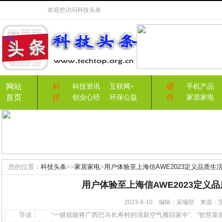
欢迎您访问
科技头条
网站
科
硬
科技资讯
互联网+
手机产品
首页
技
件
创业心经
环保公益
家居家电
您的位置：
科技头条
>>
家居家电
>
用户体验至上海信AWE2023定义品质生
用户体验至上海信AWE2023定义
2023-6-10 编辑：采编部 来源
导读： “一键就能将广西巴马长寿村的清新空气搬回家中”、“智慧菜