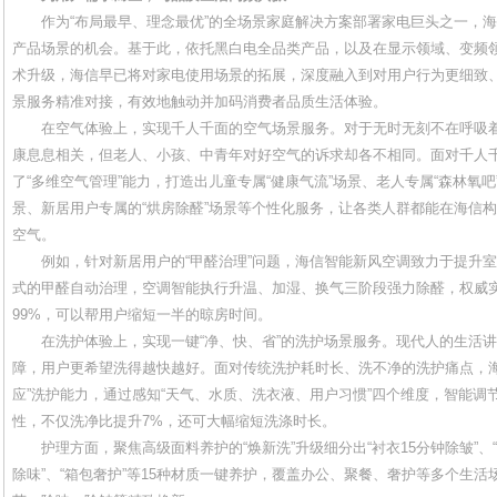
作为“布局最早、理念最优”的全场景家庭解决方案部署家电巨头之一，海
产品场景的机会。基于此，依托黑白电全品类产品，以及在显示领域、变频
术升级，海信早已将对家电使用场景的拓展，深度融入到对用户行为更细致
景服务精准对接，有效地触动并加码消费者品质生活体验。
在空气体验上，实现千人千面的空气场景服务。对于无时无刻不在呼吸着
康息息相关，但老人、小孩、中青年对好空气的诉求却各不相同。面对千人
了“多维空气管理”能力，打造出儿童专属“健康气流”场景、老人专属“森林氧吧
景、新居用户专属的“烘房除醛”场景等个性化服务，让各类人群都能在海信
空气。
例如，针对新居用户的“甲醛治理”问题，海信智能新风空调致力于提升室
式的甲醛自动治理，空调智能执行升温、加湿、换气三阶段强力除醛，权威
99%，可以帮用户缩短一半的晾房时间。
在洗护体验上，实现一键“净、快、省”的洗护场景服务。现代人的生活讲究
障，用户更希望洗得越快越好。面对传统洗护耗时长、洗不净的洗护痛点，海
应”洗护能力，通过感知“天气、水质、洗衣液、用户习惯”四个维度，智能调
性，不仅洗净比提升7%，还可大幅缩短洗涤时长。
护理方面，聚焦高级面料养护的“焕新洗”升级细分出“衬衣15分钟除皱”、“羽
除味”、“箱包奢护”等15种材质一键养护，覆盖办公、聚餐、奢护等多个生