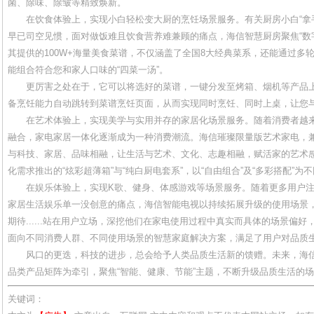
菌、除味、除皱等精致焕新。
在饮食体验上，实现小白轻松变大厨的烹饪场景服务。有关厨房小白“拿手
早已司空见惯，面对做饭难且饮食营养难兼顾的痛点，海信智慧厨房聚焦“数字
其提供的100W+海量美食菜谱，不仅涵盖了全国8大经典菜系，还能通过多
能组合符合您和家人口味的“四菜一汤”。
更厉害之处在于，它可以将选好的菜谱，一键分发至烤箱、烟机等产品上
备烹饪能力自动跳转到菜谱烹饪页面，从而实现同时烹饪、同时上桌，让您
在艺术体验上，实现美学与实用并存的家居化场景服务。随着消费者越来
融合，家电家居一体化逐渐成为一种消费潮流。海信璀璨限量版艺术家电，
与科技、家居、品味相融，让生活与艺术、文化、志趣相融，赋活家的艺术
化需求推出的“炫彩超薄箱”与“纯白厨电套系”，以“自由组合”及“多彩搭配”
在娱乐体验上，实现K歌、健身、体感游戏等场景服务。随着更多用户注重
家居生活娱乐单一没创意的痛点，海信智能电视以持续拓展升级的使用场景
期待......站在用户立场，深挖他们在家电使用过程中真实而具体的场景偏
面向不同消费人群、不同使用场景的智慧家庭解决方案，满足了用户对品质
风口的更迭，科技的进步，总会给予人类品质生活新的馈赠。未来，海信
品类产品矩阵为牵引，聚焦“智能、健康、节能”主题，不断升级品质生活的
关键词：