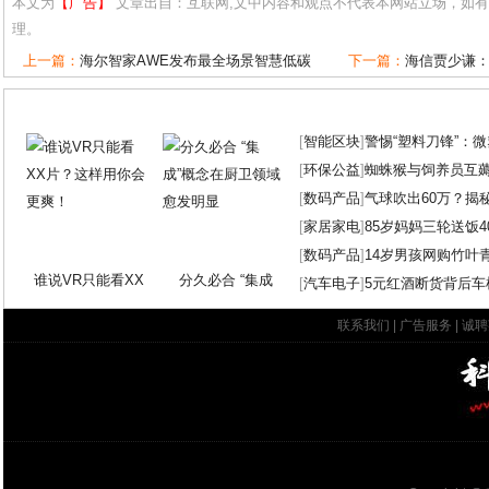
本文为
【广告】
文章出自：互联网,文中内容和观点不代表本网站立场，如
理。
上一篇：
海尔智家AWE发布最全场景智慧低碳
下一篇：
海信贾少谦
[
智能区块
]
警惕“塑料刀锋”：
[
环保公益
]
蜘蛛猴与饲养员互
[
数码产品
]
气球吹出60万？揭
[
家居家电
]
85岁妈妈三轮送饭4
[
数码产品
]
14岁男孩网购竹叶
谁说VR只能看XX
分久必合 “集成
[
汽车电子
]
5元红酒断货背后车
联系我们
|
广告服务
|
诚聘