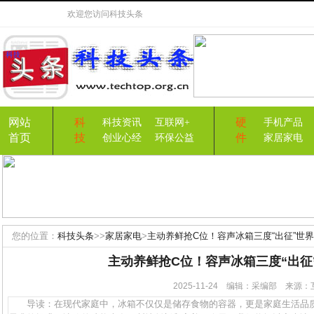
欢迎您访问
科技头条
网站
科
硬
科技资讯
互联网+
手机产品
首页
技
件
创业心经
环保公益
家居家电
您的位置：
科技头条
>>
家居家电
>
主动养鲜抢C位！容声冰箱三度“出征”世
主动养鲜抢C位！容声冰箱三度“出征
2025-11-24 编辑：采编部 来
导读：在现代家庭中，冰箱不仅仅是储存食物的容器，更是家庭生活品质