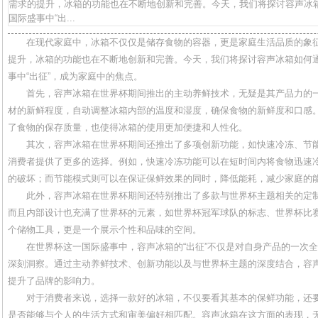
需求的提升，冰箱的功能也在不断地创新和完善。今天，我们将探讨容声冰
国际盛事中“出...
在现代家庭中，冰箱不仅仅是储存食物的容器，更是家庭生活品质的象
提升，冰箱的功能也在不断地创新和完善。今天，我们将探讨容声冰箱如何
事中“出征”，成为家庭中的焦点。
首先，容声冰箱在世界杯期间推出的主动养鲜技术，无疑是其产品力的
材的新鲜程度，自动调整冰箱内部的温度和湿度，确保食物的新鲜度和口感
了食物的保存质量，也使得冰箱的使用更加便捷和人性化。
其次，容声冰箱在世界杯期间还推出了多项创新功能，如快速冷冻、节
消费者提供了更多的选择。例如，快速冷冻功能可以在短时间内将食物迅速
的破坏；而节能模式则可以在保证保鲜效果的同时，降低能耗，减少家庭的
此外，容声冰箱在世界杯期间还特别推出了多款与世界杯主题相关的定
而且内部设计也充满了世界杯的元素，如世界杯冠军球队的标志、世界杯比
个储物工具，更是一个展示个性和品味的空间。
在世界杯这一国际盛事中，容声冰箱的“出征”不仅是对自身产品的一次
深刻洞察。通过主动养鲜技术、创新功能以及与世界杯主题的深度结合，容
提升了品牌的影响力。
对于消费者来说，选择一款好的冰箱，不仅要看其基本的保鲜功能，还
是否能够与个人的生活方式和审美偏好相匹配。容声冰箱在这方面的表现，