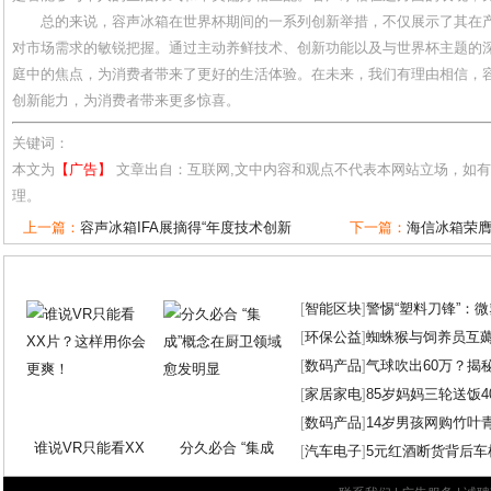
总的来说，容声冰箱在世界杯期间的一系列创新举措，不仅展示了其在
对市场需求的敏锐把握。通过主动养鲜技术、创新功能以及与世界杯主题的
庭中的焦点，为消费者带来了更好的生活体验。在未来，我们有理由相信，
创新能力，为消费者带来更多惊喜。
关键词：
本文为
【广告】
文章出自：互联网,文中内容和观点不代表本网站立场，如
理。
上一篇：
容声冰箱IFA展摘得“年度技术创新
下一篇：
海信冰箱荣膺
[
智能区块
]
警惕“塑料刀锋”：
[
环保公益
]
蜘蛛猴与饲养员互
[
数码产品
]
气球吹出60万？揭
[
家居家电
]
85岁妈妈三轮送饭4
[
数码产品
]
14岁男孩网购竹叶
谁说VR只能看XX
分久必合 “集成
[
汽车电子
]
5元红酒断货背后车