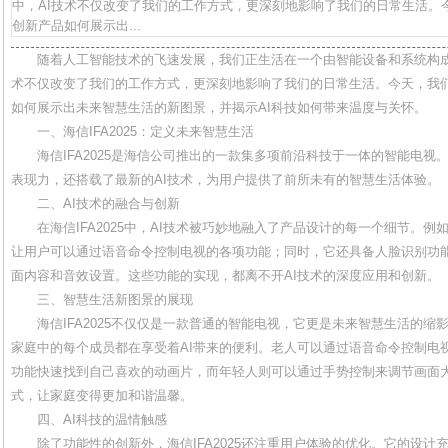
中，AI技术不仅改变了我们的工作方式，更深刻地影响了我们的日常生活。今天
创新产品如何展示出...
随着人工智能技术的飞速发展，我们正生活在一个由智能设备和系统构成
术不仅改变了我们的工作方式，更深刻地影响了我们的日常生活。今天，我们将
如何展示出未来智慧生活的新图景，并揭示AI科技如何带来温度与关怀。
一、海信IFA2025：定义未来智慧生活
海信IFA2025是海信公司推出的一款集多项前沿科技于一体的智能电
表现力，还搭载了最新的AI技术，为用户提供了前所未有的智慧生活体验。
二、AI技术的融合与创新
在海信IFA2025中，AI技术被巧妙地融入了产品设计的每一个细节。
让用户可以通过语音命令控制电视的各项功能；同时，它还具备人脸识别功
面内容和音效设置。这些功能的实现，都离不开AI技术的深度应用和创新。
三、智慧生活新图景的展现
海信IFA2025不仅仅是一款普通的智能电视，它更是未来智慧生活的
家庭中的每个成员都在享受着AI带来的便利。老人可以通过语音命令控制电
功能快速找到自己喜欢的动画片，而年轻人则可以通过手势控制来调节画面
式，让家庭变得更加和谐温馨。
四、AI科技的温情触感
除了功能性的创新外，海信IFA2025还注重用户体验的优化。它的设