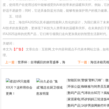
度，使得用户在使用过程中能够感受到AI科技带来的温暖和关怀。例如，它
舒适不易疲劳；同时，它还具备防蓝光功能，能够有效保护用户的视力健康
五、结语
总之，海信IFA2025以其卓越的性能和人性化的设计，为我们展示了
AI技术的发展趋势，更体现了科技为人类带来的温暖和关怀。在未来的日子
IFA2025这样的优秀产品，它们将引领我们走向更加美好的智慧生活新时代
关键词：
本文为
【广告】
文章出自：互联网,文中内容和观点不代表本网站立场，如
理。
上一篇：
世界杯：全球瞩目的体育盛事，海
下一篇：
海信冰箱亮相I
[
智能区块
]
警惕“塑料刀锋”：
[
环保公益
]
蜘蛛猴与饲养员互
[
数码产品
]
气球吹出60万？揭
[
家居家电
]
85岁妈妈三轮送饭4
[
数码产品
]
14岁男孩网购竹叶