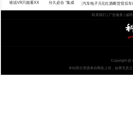
谁说VR只能看XX
分久必合 “集成
[
汽车电子
]
5元红酒断货背后车
联系我们
|
广告服务
|
诚聘
Copyright @
本站部分资源来自网友上传，如果无意之