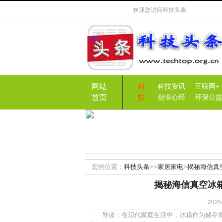
欢迎您访问
科技头条
网站
科
科技资讯
互联网+
首页
技
创业心经
环保公
您的位置：
科技头条
>>
家居家电
>
揭秘海信真
揭秘海信真空冰箱
20
导读：在现代家庭生活中，冰箱作为储存食