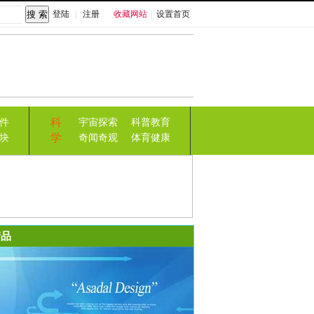
登陆
|
注册
收藏网站
|
设置首页
科
件
宇宙探索
科普教育
学
块
奇闻奇观
体育健康
品