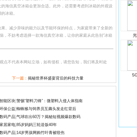
大的海信真空冰箱会更加合适。此外，还需要考虑到冰箱的外观设
用的冰箱。
效果、减少异味的能力以及节能环保的特点，为家庭带来了全新的
烦恼，不妨考虑选择一款海信真空冰箱，让你的家庭从此告别“冰箱
和观点不代表本网站立场，如有侵权，请您告知，我们将及时处
5
下一篇：
揭秘世界杯盛宴背后的科技力量
智能区块
]
警惕“塑料刀锋”：微塑料入侵人体指南
环保公益
]
蜘蛛猴与饲养员互薅头发走红背后
数码产品
]
气球吹出60万？揭秘短视频爆款数码
家居家电
]
85岁妈妈三轮送饭40年
数码产品
]
14岁男孩网购竹叶青被咬伤