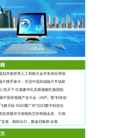
顾
规划亮相世界人工智能大会并发表应用场
镜片携手徕卡：开启中国高端镜片市场新
礼 悦天下 红旗豪华礼宾新旗舰红旗国悦
9届中国音视频产业大会（AVF）暨“科技创
翼飞舞天际 5G闪耀广州”2023数字科技生
首款搭载华为智能机芯的智能金表，引领
唤”灵感，精彩出行，雅迪召唤师·钛客
注