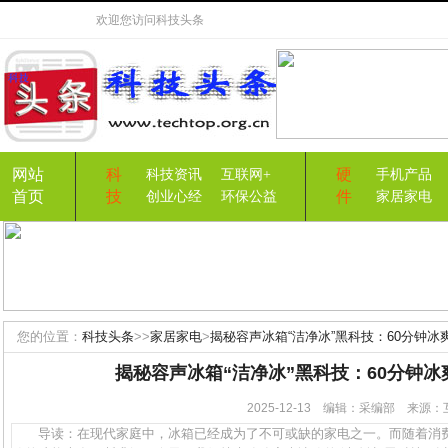
欢迎您访问
科技头条
网站
科
硬
科技资讯
互联网+
手机产品
首页
技
件
创业心经
环保公益
家居家电
您的位置：
科技头条
>>
家居家电
>
揭秘容声冰箱“洁净冰”黑科技：60分钟冰
揭秘容声冰箱“洁净冰”黑科技：60分钟
2025-12-13 编辑：采编部 来
导读：在现代家庭中，冰箱已经成为了不可或缺的家电之一。而随着消费