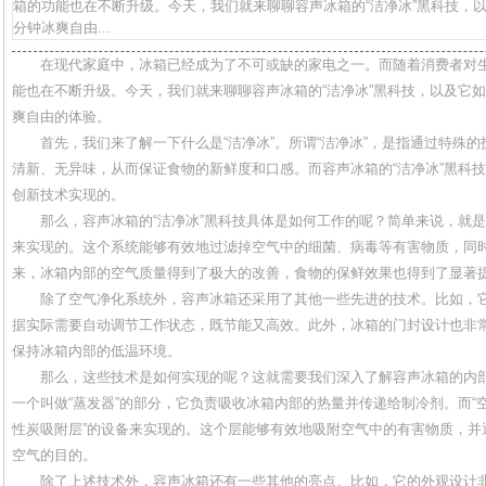
箱的功能也在不断升级。今天，我们就来聊聊容声冰箱的“洁净冰”黑科技，以
分钟冰爽自由...
在现代家庭中，冰箱已经成为了不可或缺的家电之一。而随着消费者对
能也在不断升级。今天，我们就来聊聊容声冰箱的“洁净冰”黑科技，以及它如
爽自由的体验。
首先，我们来了解一下什么是“洁净冰”。所谓“洁净冰”，是指通过特殊
清新、无异味，从而保证食物的新鲜度和口感。而容声冰箱的“洁净冰”黑科
创新技术实现的。
那么，容声冰箱的“洁净冰”黑科技具体是如何工作的呢？简单来说，就是
来实现的。这个系统能够有效地过滤掉空气中的细菌、病毒等有害物质，同
来，冰箱内部的空气质量得到了极大的改善，食物的保鲜效果也得到了显著
除了空气净化系统外，容声冰箱还采用了其他一些先进的技术。比如，
据实际需要自动调节工作状态，既节能又高效。此外，冰箱的门封设计也非
保持冰箱内部的低温环境。
那么，这些技术是如何实现的呢？这就需要我们深入了解容声冰箱的内
一个叫做“蒸发器”的部分，它负责吸收冰箱内部的热量并传递给制冷剂。而“空
性炭吸附层”的设备来实现的。这个层能够有效地吸附空气中的有害物质，并
空气的目的。
除了上述技术外，容声冰箱还有一些其他的亮点。比如，它的外观设计