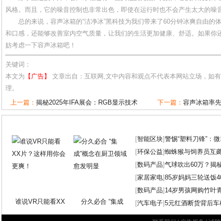
风格。而且，它的噪音控制也非常出色，即使在运行时也不会产生太大的噪
总的来说，容声冰箱的“洁净冰”黑科技为我们带来了60分钟冰爽自由的
和口感，还能够改善室内空气质量，让我们的生活更加健康、舒适。如果你
妨考虑一下容声冰箱吧！
关键词：
本文为
【广告】
文章出自：互联网,文中内容和观点不代表本网站立场，如
理。
上一篇：
揭秘2025年IFA展会：RGB显示技术
下一篇：
容声冰箱率
[
智能区块
]
警惕“塑料刀锋”：
[
环保公益
]
蜘蛛猴与饲养员互
[
数码产品
]
气球吹出60万？揭
[
家居家电
]
85岁妈妈三轮送饭4
[
数码产品
]
14岁男孩网购竹叶
谁说VR只能看XX
分久必合 “集成
[
汽车电子
]
5元红酒断货背后车