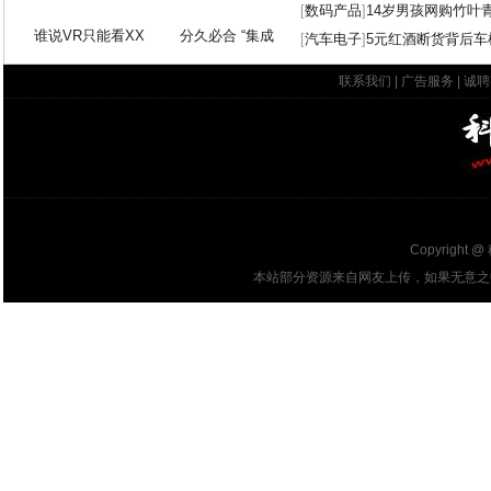
[
数码产品
]
14岁男孩网购竹叶
谁说VR只能看XX
分久必合 “集成
[
汽车电子
]
5元红酒断货背后车
联系我们
|
广告服务
|
诚聘
Copyright @
本站部分资源来自网友上传，如果无意之