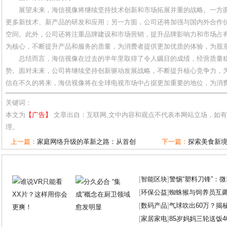
展望未来，海信视像将继续坚持技术创新和市场拓展并重的战略。一方
更多新技术、新产品的研发和应用；另一方面，公司还将加强与国内外合作
空间。此外，公司还将注重品牌建设和市场营销，提升品牌影响力和市场占
为核心，不断提升产品和服务的质量，为消费者提供更加优质的体验，为股
总结而言，海信视像在过去的半年里取得了令人瞩目的成绩，经营质量
势。面对未来，公司将继续坚持创新驱动发展战略，不断提升核心竞争力，
信在不久的将来，海信视像将在全球电视市场中占据更加重要的地位，为消
关键词：
本文为
【广告】
文章出自：互联网,文中内容和观点不代表本网站立场，如
理。
上一篇：
家庭网络升级的革新之路：从首创
下一篇：
探索美食新境
[
智能区块
]
警惕“塑料刀锋”：
[
环保公益
]
蜘蛛猴与饲养员互
[
数码产品
]
气球吹出60万？揭
[
家居家电
]
85岁妈妈三轮送饭4