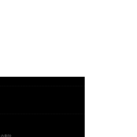
日内删除。