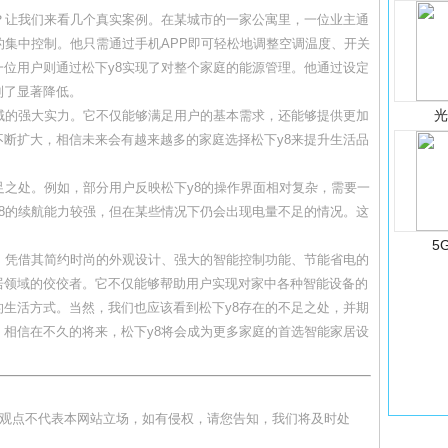
？让我们来看几个真实案例。在某城市的一家公寓里，一位业主通
的集中控制。他只需通过手机APP即可轻松地调整空调温度、开关
位用户则通过松下y8实现了对整个家庭的能源管理。他通过设定
到了显著降低。
域的强大实力。它不仅能够满足用户的基本需求，还能够提供更加
断扩大，相信未来会有越来越多的家庭选择松下y8来提升生活品
足之处。例如，部分用户反映松下y8的操作界面相对复杂，需要一
8的续航能力较强，但在某些情况下仍会出现电量不足的情况。这
5
，凭借其简约时尚的外观设计、强大的智能控制功能、节能省电的
居领域的佼佼者。它不仅能够帮助用户实现对家中各种智能设备的
生活方式。当然，我们也应该看到松下y8存在的不足之处，并期
相信在不久的将来，松下y8将会成为更多家庭的首选智能家居设
和观点不代表本网站立场，如有侵权，请您告知，我们将及时处