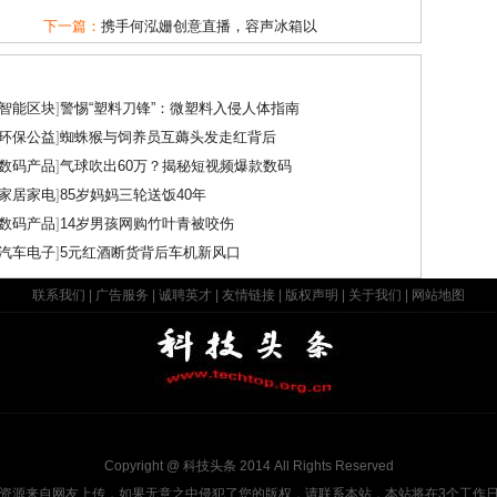
下一篇：
携手何泓姗创意直播，容声冰箱以
智能区块
]
警惕“塑料刀锋”：微塑料入侵人体指南
环保公益
]
蜘蛛猴与饲养员互薅头发走红背后
数码产品
]
气球吹出60万？揭秘短视频爆款数码
家居家电
]
85岁妈妈三轮送饭40年
数码产品
]
14岁男孩网购竹叶青被咬伤
汽车电子
]
5元红酒断货背后车机新风口
联系我们
|
广告服务
|
诚聘英才
|
友情链接
|
版权声明
|
关于我们
|
网站地图
Copyright @
科技头条
2014 All Rights Reserved
资源来自网友上传，如果无意之中侵犯了您的版权，请联系本站，本站将在3个工作