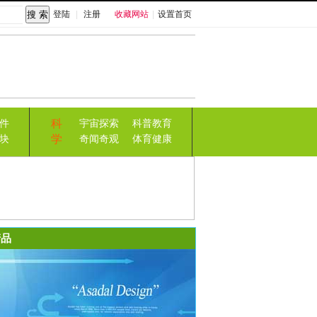
登陆
|
注册
收藏网站
|
设置首页
科
件
宇宙探索
科普教育
学
块
奇闻奇观
体育健康
品