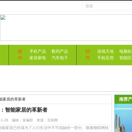
硬
软
手机产品
数码产品
游戏天地
电脑软
件
件
益
家居家电
汽车电子
手机应用
智能区
推荐产
智能家居的革新者
8：智能家居的革新者
26-1-28 编辑：采编部 来源：互联网
能家居已经成为了人们生活中不可或缺的一部分。随着物联网技