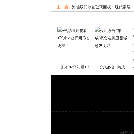
上一篇：
海信双门冰箱玻璃面板：现代家居
[
[
[
[
[
谁说VR只能看XX
分久必合 “集成
[
本站部分