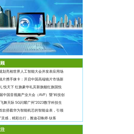
顾
规划亮相世界人工智能大会并发表应用场
镜片携手徕卡：开启中国高端镜片市场新
礼 悦天下 红旗豪华礼宾新旗舰红旗国悦
9届中国音视频产业大会（AVF）暨“科技创
翼飞舞天际 5G闪耀广州”2023数字科技生
首款搭载华为智能机芯的智能金表，引领
唤”灵感，精彩出行，雅迪召唤师·钛客
注