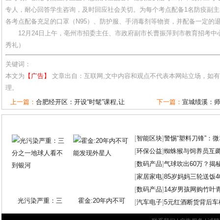
专人，耐心回答学生咨询，及时回应社会关切。为每个考点配备1名防疫副主
各考点配备充足的口罩（N95）、防护服、手消毒剂等物资，并配备一定的
12月24日上午，亳州市招委主任、市政府副市长曹振萍到市教育招考中
秀礼）
关键词：
本文为
【广告】
文章出自：互联网,文中内容和观点不代表本网站立场，如
理。
上一篇：
合肥经开区：开设“时髦”课程,让
下一篇：
宣城绩溪：
[
智能区块
]
警惕“塑料刀锋”：
[
环保公益
]
蜘蛛猴与饲养员互
[
数码产品
]
气球吹出60万？揭
[
家居家电
]
85岁妈妈三轮送饭4
[
数码产品
]
14岁男孩网购竹叶
光污染严重：三
霍金:20年内不可
[
汽车电子
]
5元红酒断货背后车