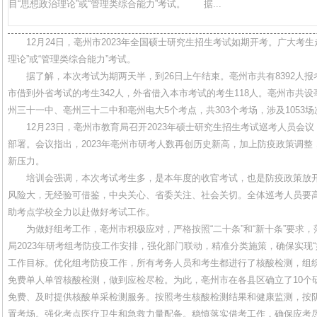
目“思想政治理论”或“管理类综合能力”考试。 据...
12月24日，亳州市2023年全国硕士研究生招生考试如期开考。广大考生
理论”或“管理类综合能力”考试。
据了解，本次考试为期两天半，到26日上午结束。亳州市共有8392人报考
市借到外省考试的考生342人，外省借入本市考试的考生118人。亳州市共
州三十一中、亳州三十二中和亳州电大5个考点，共303个考场，涉及1053
12月23日，亳州市教育局召开2023年硕士研究生招生考试巡考人员会
部署。会议指出，2023年亳州市研考人数再创历史新高，加上防疫政策调
新压力。
培训会强调，本次考试考生多，是本年度的收官考试，也是防疫政策放开
风险大，无经验可借鉴，中央关心、省委关注、社会关切。全体巡考人员要
助考点学校全力以赴做好考试工作。
为做好组考工作，亳州市积极应对，严格按照“二十条”和“新十条”要求，
局2023年研考组考防疫工作安排，强化部门联动，精准分类施策，确保实现
工作目标。优化组考防疫工作，所有考务人员和考生都进行了核酸检测，组织
免费单人单管核酸检测，做到应检尽检。为此，亳州市在各县区确立了10个
免费、及时提供核酸单采检测服务。按照考生核酸检测结果和健康监测，按阴
置考场。强化考点医疗卫生和急救力量配备。稳慎落实借考工作，确保应考