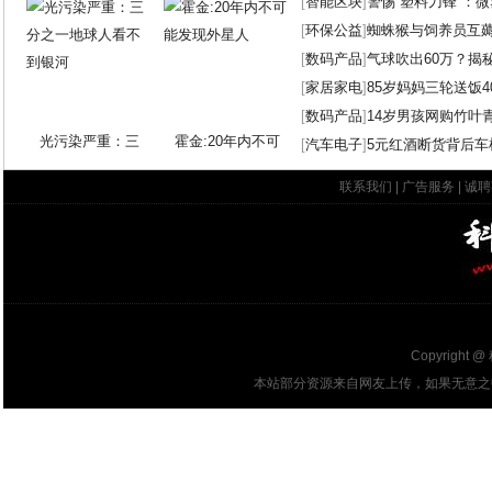
[
智能区块
]
警惕“塑料刀锋”：
[
环保公益
]
蜘蛛猴与饲养员互
[
数码产品
]
气球吹出60万？揭
[
家居家电
]
85岁妈妈三轮送饭4
[
数码产品
]
14岁男孩网购竹叶
光污染严重：三
霍金:20年内不可
[
汽车电子
]
5元红酒断货背后车
联系我们
|
广告服务
|
诚聘
Copyright @
本站部分资源来自网友上传，如果无意之