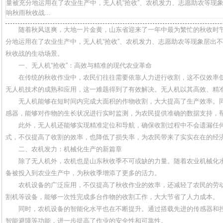
量被充分地运用在了农业生产中，无人机“抢收”、农机发力、志愿助农等现
响秋雨秋收战...
随着秋风送爽，大地一片金黄，山东省迎来了一年中最为繁忙的秋收时
分地运用在了农业生产中，无人机“抢收”、农机发力、志愿助农等现象层出
秋收战的生动场景。
一、无人机“抢收”：高效与精准的现代农业革命
在传统的秋收作业中，农民们往往需要依靠人力进行收割，这不仅效率
无人机技术的成熟和应用，这一难题得到了有效解决。无人机以其高效、精
无人机能够在短时间内完成大面积的作物收割，大大提高了生产效率。
感器，能够对作物的生长状况进行实时监测，为农民提供准确的数据支持，
此外，无人机还能够实现精准定位和导航，确保收割过程中不会遗漏任何
式，不仅提高了收割的效率，也降低了损失率，为农民带来了实实在在的经
二、农机发力：机械化生产的新篇章
除了无人机外，农机也是山东秋收季不可或缺的力量。随着农业机械化
备被投入到农业生产中，为秋收季增添了更多的活力。
农机设备的广泛应用，不仅提高了秋收作业的效率，还减轻了农民的劳
割机等设备，能够一次性完成多台作物的收割工作，大大节省了人力成本。
同时，农机设备的智能化水平也在不断提升。通过搭载先进的传感器和
智能避障等功能，进一步提高了作业的安全性和可靠性。