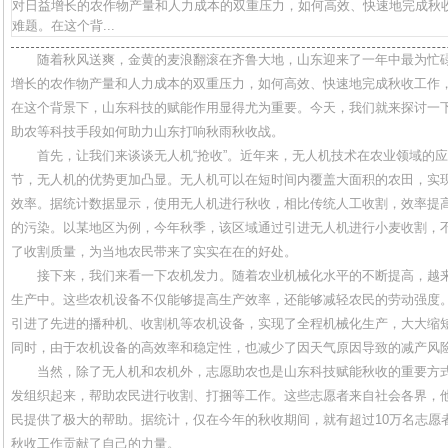
对日益增长的农作物产量和人力成本的双重压力，如何高效、快速地完成秋
难题。在这个背...
随着秋风送爽，金黄的麦浪翻滚在齐鲁大地，山东迎来了一年中最为忙
增长的农作物产量和人力成本的双重压力，如何高效、快速地完成秋收工作
在这个背景下，山东科技的赋能作用显得尤为重要。今天，我们就来探讨一下
助农等科技手段如何助力山东打响秋雨秋收战。
首先，让我们来谈谈无人机“抢收”。近年来，无人机技术在农业领域的
节，无人机的优势更加凸显。无人机可以在短时间内覆盖大面积的农田，实
效率。据统计数据显示，使用无人机进行秋收，相比传统人工收割，效率提高
的污染。以某地区为例，今年秋季，该区域通过引进无人机进行小麦收割，
了收割质量，为当地农民带来了实实在在的好处。
接下来，我们来看一下农机发力。随着农业机械化水平的不断提高，越
生产中。这些农机设备不仅能够提高生产效率，还能够减轻农民的劳动强度
引进了先进的播种机、收割机等农机设备，实现了全程机械化生产，大大缩
同时，由于农机设备的高效率和稳定性，也减少了因天气原因导致的减产风
当然，除了无人机和农机外，志愿助农也是山东科技赋能秋收的重要方
发组织起来，帮助农民进行收割、打捆等工作。这些志愿者来自社会各界，
民提供了极大的帮助。据统计，仅在今年的秋收期间，就有超过10万名志愿
秋收工作贡献了自己的力量。