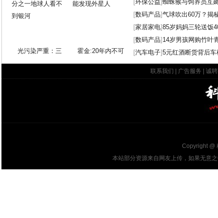
[
环保公益
]
蜘蛛猴与饲养员互
[
数码产品
]
气球吹出60万？揭
[
家居家电
]
85岁妈妈三轮送饭4
[
数码产品
]
14岁男孩网购竹叶
光污染严重：三
霍金:20年内不可
[
汽车电子
]
5元红酒断货背后车
联系我们
|
广告服务
|
诚聘
Copyright @
本站部分资源来自网友上传，如果无意之