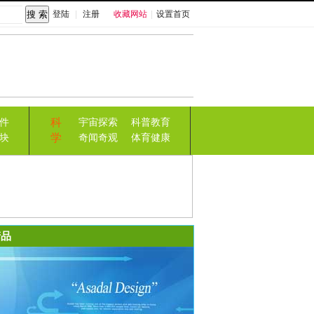
登陆
|
注册
收藏网站
|
设置首页
科
件
宇宙探索
科普教育
学
块
奇闻奇观
体育健康
品