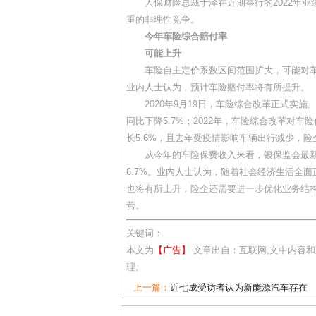
人保财险总裁于泽在近期举行的2022年业
重的非理性竞争。
今年车险综合赔付率
可能上升
车险自主定价系数区间范围扩大，可能对车
业内人士认为，预计车险赔付率将有所提升。
2020年9月19日，车险综合改革正式实施。
同比下降5.7%；2022年，车险综合改革对
长5.6%，且去年受疫情影响车辆出行减少，
从今年的车险保费收入来看，银保监会最新数
6.7%。业内人士认为，随着社会经济生活全
也将有所上升，险企还需要进一步优化业务结
营。
关键词：
本文为
【广告】
文章出自：互联网,文中内容
理。
上一篇：
近七成受访者认为新能源汽车存在