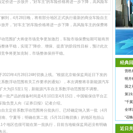
定价进一步放开，“好车主”的车险价格将进一步下降，高风险车
到，4月28日晚，将有部分地区正式执行最新的商业车险自主
放开，“好车主”的车险价格将进一步下降，高风险车主的保费将
动范围扩大将使市场竞争更加激烈，车险市场保费短期可能有所
整体平稳，实现了“降价、增保、提质”的阶段性目标，预计此次
用竞争将更加克制，市场整体保持平稳。
经典回
营邑
23年4月28日24时切换上线。”根据北京银保监局近日下发的
明月
主系数浮动范围有关工作要求的通知》，本次调整将非新能源汽车
国之
]扩大为[0.5至1.5]，新能源汽车自主系数浮动范围暂不调整。
第1
批产品的报备时间是4月10日至4月15日，中国银保信平台正
“千
车险负责人向《证券日报》记者介绍。
全球
主定价系数浮动范围将分批执行。已经确定纳入第一批（4月
河南、宁夏等；明确在第二批（5月31日晚切换）的地区包括山
“召
11个地区也很可能在第一批执行，目前当地银保监局还没有明确
近日关
表示。