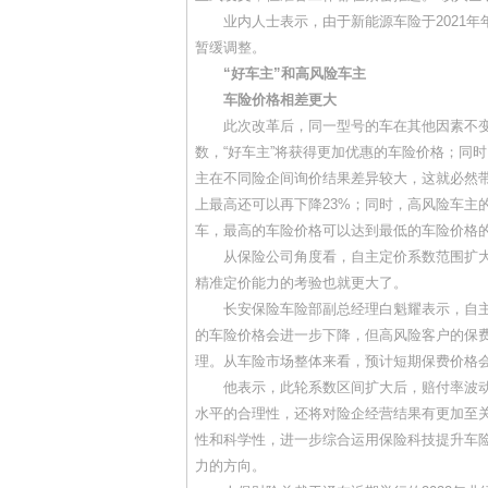
业内人士表示，由于新能源车险于2021年
暂缓调整。
“好车主”和高风险车主
车险价格相差更大
此次改革后，同一型号的车在其他因素不变
数，“好车主”将获得更加优惠的车险价格；同
主在不同险企间询价结果差异较大，这就必然带
上最高还可以再下降23%；同时，高风险车主
车，最高的车险价格可以达到最低的车险价格的
从保险公司角度看，自主定价系数范围扩大了
精准定价能力的考验也就更大了。
长安保险车险部副总经理白魁耀表示，自主定价系数区
的车险价格会进一步下降，但高风险客户的保
理。从车险市场整体来看，预计短期保费价格
他表示，此轮系数区间扩大后，赔付率波动区
水平的合理性，还将对险企经营结果有更加至
性和科学性，进一步综合运用保险科技提升车
力的方向。