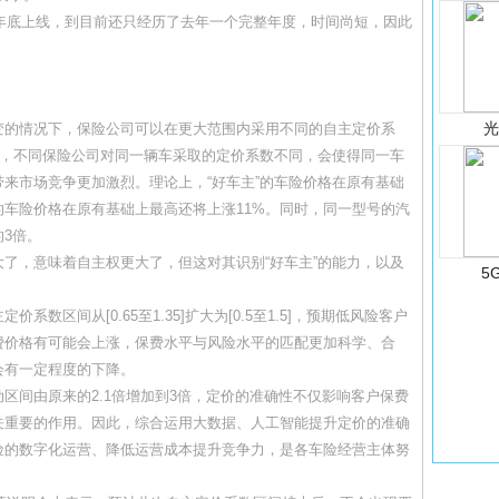
年底上线，到目前还只经历了去年一个完整年度，时间尚短，因此
的情况下，保险公司可以在更大范围内采用不同的自主定价系
时，不同保险公司对同一辆车采取的定价系数不同，会使得同一车
来市场竞争更加激烈。理论上，“好车主”的车险价格在原有基础
的车险价格在原有基础上最高还将上涨11%。同时，同一型号的汽
3倍。
，意味着自主权更大了，但这对其识别“好车主”的能力，以及
5
间从[0.65至1.35]扩大为[0.5至1.5]，预期低风险客户
费价格有可能会上涨，保费水平与风险水平的匹配更加科学、合
会有一定程度的下降。
间由原来的2.1倍增加到3倍，定价的准确性不仅影响客户保费
关重要的作用。因此，综合运用大数据、人工智能提升定价的准确
险的数字化运营、降低运营成本提升竞争力，是各车险经营主体努