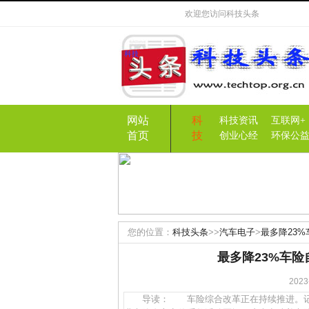
欢迎您访问
科技头条
网站
科
科技资讯
互联网+
首页
技
创业心经
环保公
您的位置：
科技头条
>>
汽车电子
>
最多降23
最多降23%车
20
导读： 车险综合改革正在持续推进。记者