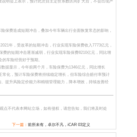
绩说明会上表示，预计此次自主定价系数区间扩大后，不会出现严
险保费造成短期冲击，叠加今年车辆出行全面恢复常态的影响，
2021年，受改革的短期冲击，行业实现车险保费收入7773亿元，
车险保费的短期冲击逐渐减弱，行业实现车险保费8210亿元，同比增
险企的车险经营好于预期。
据显示，今年前两个月，车险保费为1346亿元，同比增长
面正常化，预计车险保费将持续稳定增长，但车险综合赔付率预计
构、提升风险定价能力和精细管理能力，降本增效，持续改善经
和观点不代表本网站立场，如有侵权，请您告知，我们将及时处
下一篇：
前所未有，卓尔不凡，iCAR 03定义