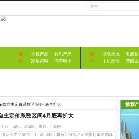
硬
软
手机产品
数码产品
游戏天地
电脑软
件
件
益
家居家电
汽车电子
手机应用
智能区
推荐产
%车险自主定价系数区间4月底再扩大
险自主定价系数区间4月底再扩大
23-4-23 编辑：采编部 来源：互联网
从业内了解到，4月28日晚，将有部分地区正式执行最新的商