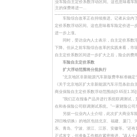
业车险自主定价系数浮动区间。这也意味着车险
主的保费将进一...
车险综合改革正在持续推进。记者从业内了解
定价系数浮动区间。这也意味着车险定价进一步
进一步上涨。
同时，受访业内人士表示，自主定价系数浮
下降。但从之前车险综合改革的实践来看，市场
自主定价系数区间进一步扩大之后，险企的费
车险自主定价系数
扩大浮动范围将分批执行
“北京地区非新能源汽车新版费率标准确定于20
《关于北京地区扩大非新能源汽车示范条款自
商业保险自主定价系数浮动范围由[0.65至1.35
“我们正在报备产品并进行系统联调测试，第一
在和各保险公司联调测试系统。”一家财险公司
另据一位业内人士介绍，此次扩大商业车险自
28日晚切换）的地区包括北京、福建、厦门、
东、青岛、宁波、浙江、江苏、安徽等。“还有
正式发文，但准备工作都在紧密推进。”该人士