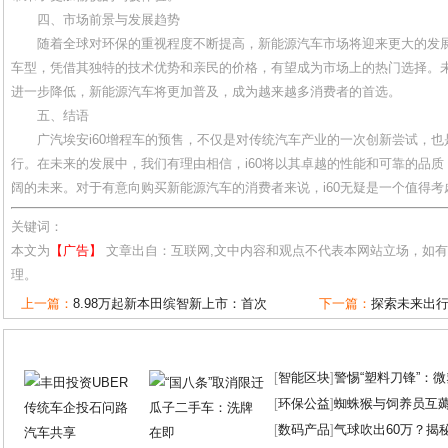
四、市场前景与发展趋势
随着全球对环保的重视程度不断提高，新能源汽车市场将迎来更大的发展
车型，凭借其独特的技术优势和亲民的价格，有望成为市场上的热门选择。
进一步降低，新能源汽车将更加普及，成为越来越多消费者的首选。
五、结语
广汽埃安i60增程车的预售，不仅是对传统汽车产业的一次创新尝试，
行。在未来的发展中，我们有理由相信，i60将以其卓越的性能和可靠的品
阔的未来。对于有意向购买新能源汽车的消费者来说，i60无疑是一个值得考
关键词：
本文为
【广告】
文章出自：互联网,文中内容和观点不代表本网站立场，如
理。
上一篇：
8.98万起新本田缤智新上市：首次
下一篇：
探索未来出行：
[
智能区块
]
警惕“塑料刀锋”：
[
环保公益
]
蜘蛛猴与饲养员互
[
数码产品
]
气球吹出60万？揭