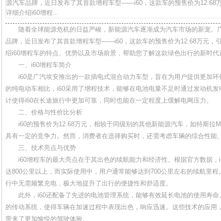
源汽车品牌，近日发布了其首款增程车型——i60，这款车的预售价为12.6
详细介绍i60增程...
随着全球能源危机的日益严峻，新能源汽车逐渐成为汽车市场的新宠。
品牌，近日发布了其首款增程车型——i60，这款车的预售价为12.68万元
绍i60增程车的特点、优势以及市场前景，帮助您了解这款绿色出行的新时代
一、i60增程车简介
i60是广汽埃安推出的一款插电式混合动力车型，旨在为用户提供更加
的纯电动车相比，i60采用了增程技术，能够在电池电量不足时通过发动机
计使得i60在长途旅行中更加可靠，同时也能在一定程度上缓解电网压力。
二、价格与性价比分析
i60的预售价为12.68万元，相较于同级别的其他新能源汽车，如特斯拉Mod
具有一定的竞争力。然而，消费者在选择购买时，还需考虑车辆的综合性能
三、技术亮点与优势
i60增程车的最大亮点在于其出色的续航能力和经济性。根据官方数据，i
达800公里以上，而实际使用中，用户通常能够达到700公里左右的续航里
行中无需频繁充电，极大地提升了出行的便捷性和舒适度。
此外，i60还配备了先进的电池管理系统，能够有效延长电池的使用寿
的传动系统，使得车辆在加速过程中表现出色，响应迅速。这些技术的应用
带来了更加愉悦的驾驶体验。