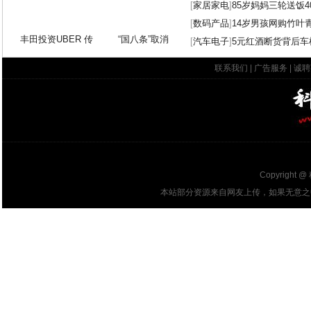
[
家居家电
]
85岁妈妈三轮送饭4
[
数码产品
]
14岁男孩网购竹叶
丰田投资UBER 传
“国八条”取消
[
汽车电子
]
5元红酒断货背后车
联系我们
|
广告服务
|
诚聘
Copyright @
本站部分资源来自网友上传，如果无意之