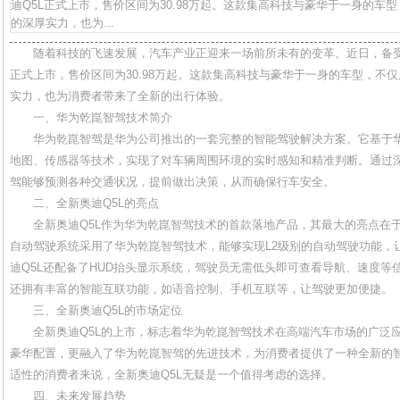
迪Q5L正式上市，售价区间为30.98万起。这款集高科技与豪华于一身的车
的深厚实力，也为...
随着科技的飞速发展，汽车产业正迎来一场前所未有的变革。近日，备受
正式上市，售价区间为30.98万起。这款集高科技与豪华于一身的车型，不
实力，也为消费者带来了全新的出行体验。
一、华为乾崑智驾技术简介
华为乾崑智驾是华为公司推出的一套完整的智能驾驶解决方案。它基于华
地图、传感器等技术，实现了对车辆周围环境的实时感知和精准判断。通过
驾能够预测各种交通状况，提前做出决策，从而确保行车安全。
二、全新奥迪Q5L的亮点
全新奥迪Q5L作为华为乾崑智驾技术的首款落地产品，其最大的亮点在
自动驾驶系统采用了华为乾崑智驾技术，能够实现L2级别的自动驾驶功能，
迪Q5L还配备了HUD抬头显示系统，驾驶员无需低头即可查看导航、速度等
还拥有丰富的智能互联功能，如语音控制、手机互联等，让驾驶更加便捷。
三、全新奥迪Q5L的市场定位
全新奥迪Q5L的上市，标志着华为乾崑智驾技术在高端汽车市场的广泛
豪华配置，更融入了华为乾崑智驾的先进技术，为消费者提供了一种全新的
适性的消费者来说，全新奥迪Q5L无疑是一个值得考虑的选择。
四、未来发展趋势