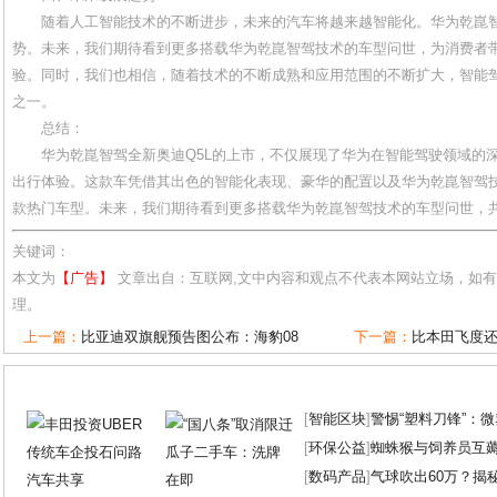
随着人工智能技术的不断进步，未来的汽车将越来越智能化。华为乾崑
势。未来，我们期待看到更多搭载华为乾崑智驾技术的车型问世，为消费者
验。同时，我们也相信，随着技术的不断成熟和应用范围的不断扩大，智能
之一。
总结：
华为乾崑智驾全新奥迪Q5L的上市，不仅展现了华为在智能驾驶领域的
出行体验。这款车凭借其出色的智能化表现、豪华的配置以及华为乾崑智驾
款热门车型。未来，我们期待看到更多搭载华为乾崑智驾技术的车型问世，
关键词：
本文为
【广告】
文章出自：互联网,文中内容和观点不代表本网站立场，如
理。
上一篇：
比亚迪双旗舰预告图公布：海豹08
下一篇：
比本田飞度还
[
智能区块
]
警惕“塑料刀锋”：
[
环保公益
]
蜘蛛猴与饲养员互
[
数码产品
]
气球吹出60万？揭