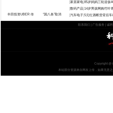
[
家居家电
]
85岁妈妈三轮送饭4
[
数码产品
]
14岁男孩网购竹叶
丰田投资UBER 传
“国八条”取消
[
汽车电子
]
5元红酒断货背后车
联系我们
|
广告服务
|
诚聘
Copyright @
本站部分资源来自网友上传，如果无意之