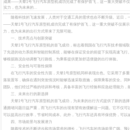
成果——天辇1号飞行汽车原型机成功完成了有保护首飞，这一重大突破不
实力，也为未来的...
随着科技的飞速发展，人类对于交通工具的需求也在不断升级。近日，
——天辇1号飞行汽车原型机成功完成了有保护首飞，这一重大突破不仅展
力，也为未来的出行方式带来了无限可能。
一、技术亮点与创新突破
天辇1号飞行汽车原型机的首飞成功，标志着我国在飞行汽车技术领域
了先进的动力系统和智能控制系统，能够在保证安全的前提下实现高速飞行
够根据路况自动调整飞行路线，为乘客提供更加舒适便捷的出行体验。
二、安全性与可靠性保障
在飞行汽车的安全性方面，天辇1号原型机同样表现出色。它采用了多
落装置等，确保在遇到突发情况时能够迅速采取措施，保障乘客的安全。同
团队，他们经过严格的培训和考核，具备丰富的飞行经验和应急处理能力，
三、未来出行的新选择
天辇1号飞行汽车原型机的首飞成功，为未来的出行方式提供了新的选
通拥堵问题日益严重，而飞行汽车的出现有望有效缓解这一问题。它不仅可
可以提高出行效率，节省时间成本。此外，飞行汽车还具有环保优势，可以
四、市场前景与发展潜力
随着技术的不断进步和市场需求的增长，飞行汽车的市场前景广阔。预