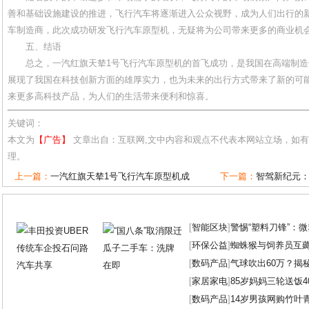
善和基础设施建设的推进，飞行汽车将逐渐进入公众视野，成为人们出行的
车制造商，此次成功研发飞行汽车原型机，无疑将为公司带来更多的商业机
五、结语
总之，一汽红旗天辇1号飞行汽车原型机的首飞成功，是我国在高端制
展现了我国在科技创新方面的雄厚实力，也为未来的出行方式带来了新的可
来更多高科技产品，为人们的生活带来便利和惊喜。
关键词：
本文为
【广告】
文章出自：互联网,文中内容和观点不代表本网站立场，如
理。
上一篇：
一汽红旗天辇1号飞行汽车原型机成
下一篇：
智驾新纪元：2
[
智能区块
]
警惕“塑料刀锋”：
[
环保公益
]
蜘蛛猴与饲养员互
[
数码产品
]
气球吹出60万？揭
[
家居家电
]
85岁妈妈三轮送饭4
[
数码产品
]
14岁男孩网购竹叶