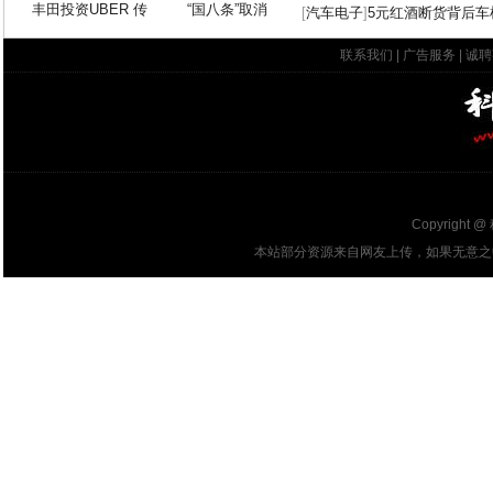
丰田投资UBER 传
“国八条”取消
[
汽车电子
]
5元红酒断货背后车
联系我们
|
广告服务
|
诚聘
Copyright @
本站部分资源来自网友上传，如果无意之