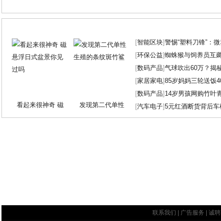
[
智能区块
]
警惕“塑料刀锋”：
[
环保公益
]
蜘蛛猴与饲养员互
[
数码产品
]
气球吹出60万？揭
[
家居家电
]
85岁妈妈三轮送饭4
[
数码产品
]
14岁男孩网购竹叶
看起来很神奇 磁
发现第二代单性
[
汽车电子
]
5元红酒断货背后车
联系我们
|
广告服务
|
诚聘