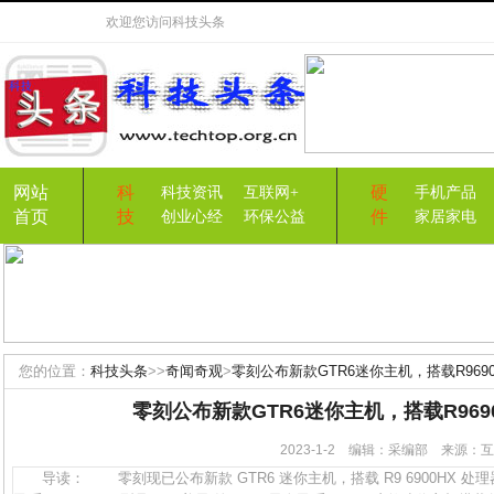
欢迎您访问
科技头条
网站
科
硬
科技资讯
互联网+
手机产品
首页
技
件
创业心经
环保公益
家居家电
您的位置：
科技头条
>>
奇闻奇观
>
零刻公布新款GTR6迷你主机，搭载R969
零刻公布新款GTR6迷你主机，搭载R969
2023-1-2 编辑：采编部 来源
导读： 零刻现已公布新款 GTR6 迷你主机，搭载 R9 6900HX 处理器，准