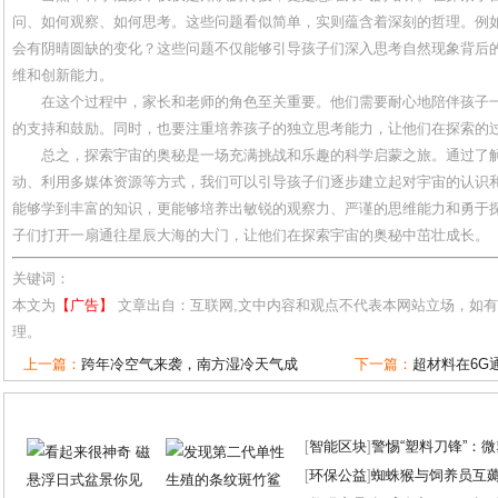
问、如何观察、如何思考。这些问题看似简单，实则蕴含着深刻的哲理。例
会有阴晴圆缺的变化？这些问题不仅能够引导孩子们深入思考自然现象背后
维和创新能力。
在这个过程中，家长和老师的角色至关重要。他们需要耐心地陪伴孩子
的支持和鼓励。同时，也要注重培养孩子的独立思考能力，让他们在探索的
总之，探索宇宙的奥秘是一场充满挑战和乐趣的科学启蒙之旅。通过了
动、利用多媒体资源等方式，我们可以引导孩子们逐步建立起对宇宙的认识
能够学到丰富的知识，更能够培养出敏锐的观察力、严谨的思维能力和勇于
子们打开一扇通往星辰大海的大门，让他们在探索宇宙的奥秘中茁壮成长。
关键词：
本文为
【广告】
文章出自：互联网,文中内容和观点不代表本网站立场，如
理。
上一篇：
跨年冷空气来袭，南方湿冷天气成
下一篇：
超材料在6G
[
智能区块
]
警惕“塑料刀锋”：
[
环保公益
]
蜘蛛猴与饲养员互