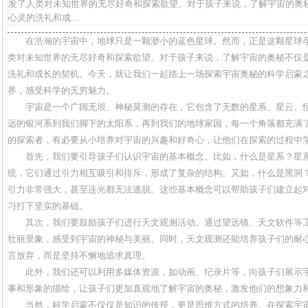
发了人类对未知世界的无尽好奇和探索欲望。对于孩子来说，了解宇宙的奥
心灵的洗礼和成...
在浩瀚的宇宙中，地球只是一颗渺小的蓝色星球。然而，正是这颗星球
类对未知世界的无尽好奇和探索欲望。对于孩子来说，了解宇宙的奥秘不仅
洗礼和成长的契机。今天，就让我们一起踏上一场探索宇宙奥秘的科学启蒙
界，感受科学的无穷魅力。
宇宙是一个广阔无垠、神秘莫测的存在，它包含了无数的星系、星云、
远的银河系到我们脚下的太阳系，再到我们的地球家园，每一个角落都充满
的探索者，有必要从小培养对宇宙的兴趣和好奇心，让他们在探索的过程中
首先，我们要引导孩子们认识宇宙的基本概念。比如，什么是星系？星
统，它们通过引力相互吸引和排斥，形成了复杂的结构。又如，什么是黑洞
引力非常强大，甚至连光都无法逃脱。这些基本概念可以帮助孩子们建立起
习打下坚实的基础。
其次，我们要鼓励孩子们进行天文观测活动。通过望远镜、天文软件等
壮丽景象，感受到宇宙的神秘与美丽。同时，天文观测还能培养孩子们的耐
言放弃，而是坚持不懈地追求真理。
此外，我们还可以利用多媒体资源，如动画、纪录片等，向孩子们展示
事和形象的描绘，让孩子们更加直观地了解宇宙的奥秘，激发他们的想象力
当然，科学启蒙不仅仅是知识的传授，更是思维方式的培养。在探索宇