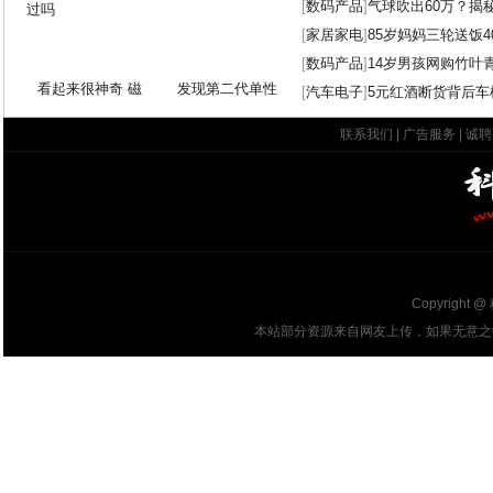
[
数码产品
]
气球吹出60万？揭
[
家居家电
]
85岁妈妈三轮送饭4
[
数码产品
]
14岁男孩网购竹叶
看起来很神奇 磁
发现第二代单性
[
汽车电子
]
5元红酒断货背后车
联系我们
|
广告服务
|
诚聘
Copyright @
本站部分资源来自网友上传，如果无意之