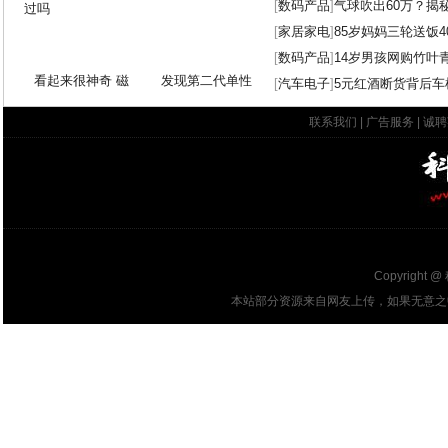
[
数码产品
]
气球吹出60万？揭
[
家居家电
]
85岁妈妈三轮送饭4
[
数码产品
]
14岁男孩网购竹叶
看起来很神奇 磁
发现第二代单性
[
汽车电子
]
5元红酒断货背后车
联系我们
|
广告服务
|
诚聘
Copyright @
本站部分资源来自网友上传，如果无意之