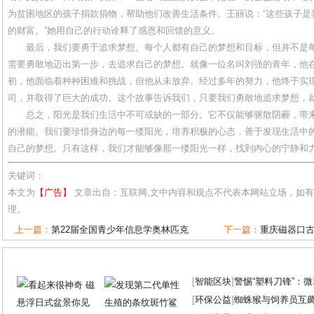
为贫困地区的孩子捐款捐物，帮助他们改善生活条件。王丽说：“这些孩子是
的财富。”她用自己的行动诠释了感恩和回馈的意义。
最后，我们要勇于追求梦想。每个人都有自己的梦想和目标，但并不是
需要勇敢地迈出第一步，去追求自己的梦想。就像一位名叫刘强的青年，他
初，他面临着种种困难和挑战，但他从未放弃。经过多年的努力，他终于实
司，并取得了巨大的成功。这个故事告诉我们，只要我们勇敢地追求梦想，
总之，阳光是我们生活中不可或缺的一部分。它不仅能够驱散阴霾，带
的潜能。我们要珍惜身边的每一缕阳光，培养积极的心态，善于发现生活中
自己的梦想。只有这样，我们才能够像那一缕阳光一样，找到内心的宁静和
关键词：
本文为
【广告】
文章出自：互联网,文中内容和观点不代表本网站立场，如
理。
上一篇：
第22届全国青少年信息学奥林匹克
下一篇：
重庆磁器口
[
智能区块
]
警惕“塑料刀锋”：
[
环保公益
]
蜘蛛猴与饲养员互