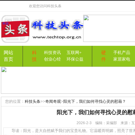
欢迎您访问
科技头条
网站
科
硬
科技资讯
互联网+
手机产品
首页
技
件
创业心经
环保公益
家居家电
您的位置：
科技头条
>>
奇闻奇观
>
阳光下，我们如何寻找心灵的慰藉？
阳光下，我们如何寻找心灵的慰
2026-2-3 编辑：采编部 来源
导读：阳光，是大自然赋予我们的宝贵礼物。它温暖而明媚，照亮了世界