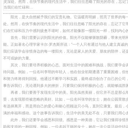
灵深处。然而，在快节奏的现代生活中，我们往往忽略了阳光的存在，忘记
当我们在忙碌和...
阳光，是大自然赋予我们的宝贵礼物。它温暖而明媚，照亮了世界的每
处。然而，在快节奏的现代生活中，我们往往忽略了阳光的存在，忘记了它
们在忙碌和压力中感到疲惫不堪时，如何才能像那一缕阳光一样，找到内心
首先，我们需要认识到阳光的价值。阳光不仅能够驱散阴霾，带来光明
能。正如著名心理学家卡尔·罗杰斯所说：“一个人只有通过与他人建立真诚的
我们应该学会珍惜身边的每一缕阳光，无论是家人的关爱、朋友的陪伴，还
不可或缺的力量。
其次，我们要培养积极的心态。面对生活中的困难和挑战，我们要学会
待问题。例如，一位名叫李明的年轻人，他在创业初期遭遇了重重困难，但
和努力终将得到回报。他通过不断学习和实践，最终成功创办了自己的公司
事告诉我们，无论遇到多大的挫折，只要我们保持积极的心态，就能够战胜
再者，我们要善于发现生活中的美。阳光虽然美丽，但它并不总是那么
受，去发现那些被忽略的美好。比如，一位名叫张华的女士，她在公园里散
有选择离开，而是用自己的爱心和耐心照顾这只小鸟，直到它康复。最后，
满的幸福和感动。这个故事告诉我们，生活中的美无处不在，只要我们用心
此外，我们还要学会感恩和回馈。感恩是一种美德，它让我们懂得珍惜
助和支持的一种回报。例如，一位名叫王丽的女士，她在一次公益活动中结