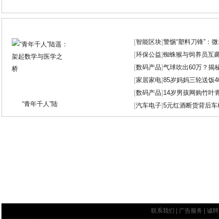
[
智能区块
]
警惕“塑料刀锋”：
[
环保公益
]
蜘蛛猴与饲养员互
[
数码产品
]
气球吹出60万？揭
[
家居家电
]
85岁妈妈三轮送饭4
[
数码产品
]
14岁男孩网购竹叶
“青年千人”陆
[
汽车电子
]
5元红酒断货背后车
联系我们
|
广告服务
|
诚聘