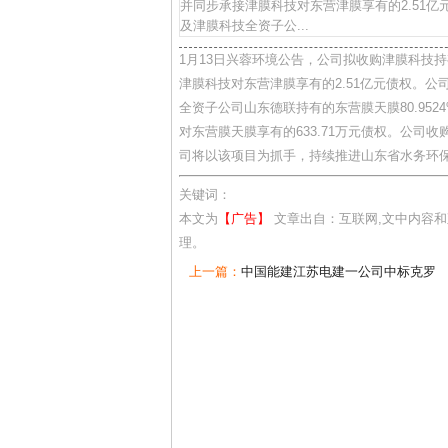
并同步承接津膜科技对东营津膜享有的2.51亿元
及津膜科技全资子公...
1月13日兴蓉环境公告，公司拟收购津膜科技
津膜科技对东营津膜享有的2.51亿元债权。公司
全资子公司山东德联持有的东营膜天膜80.95
对东营膜天膜享有的633.71万元债权。公司
司将以该项目为抓手，持续推进山东省水务环
关键词：
本文为
【广告】
文章出自：互联网,文中内容
理。
上一篇：
中国能建江苏电建一公司中标克罗