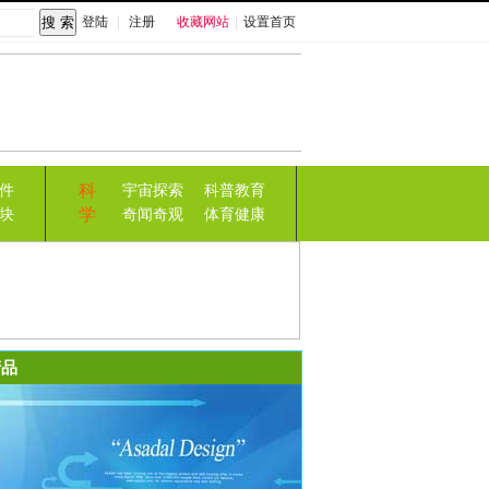
登陆
|
注册
收藏网站
|
设置首页
科
件
宇宙探索
科普教育
学
块
奇闻奇观
体育健康
品