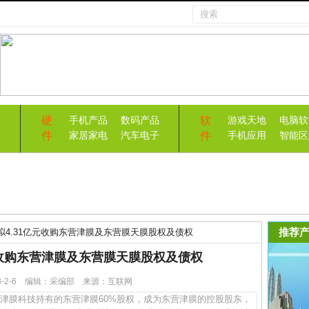
硬
软
手机产品
数码产品
游戏天地
电脑软
件
件
益
家居家电
汽车电子
手机应用
智能区
推荐产
拟4.31亿元收购东营津膜及东营膜天膜股权及债权
元收购东营津膜及东营膜天膜股权及债权
23-2-6 编辑：采编部 来源：互联网
津膜科技持有的东营津膜60%股权，成为东营津膜的控股股东，