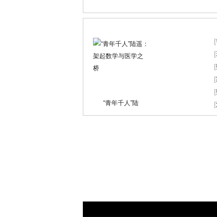
[
[
[
[
[
“青年千人”陆
[