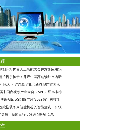
顾
规划亮相世界人工智能大会并发表应用场
镜片携手徕卡：开启中国高端镜片市场新
礼 悦天下 红旗豪华礼宾新旗舰红旗国悦
9届中国音视频产业大会（AVF）暨“科技创
翼飞舞天际 5G闪耀广州”2023数字科技生
首款搭载华为智能机芯的智能金表，引领
唤”灵感，精彩出行，雅迪召唤师·钛客
注