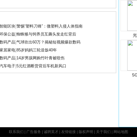
智能区块
]
警惕“塑料刀锋”：微塑料入侵人体指南
环保公益
]
蜘蛛猴与饲养员互薅头发走红背后
数码产品
]
气球吹出60万？揭秘短视频爆款数码
家居家电
]
85岁妈妈三轮送饭40年
数码产品
]
14岁男孩网购竹叶青被咬伤
汽车电子
]
5元红酒断货背后车机新风口
5
联系我们
|
广告服务
|
诚聘英才
|
友情链接
|
版权声明
|
关于我们
|
网站地图