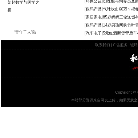
[
环保公益
]
蜘蛛猴与饲养员互
[
数码产品
]
气球吹出60万？揭
[
家居家电
]
85岁妈妈三轮送饭4
[
数码产品
]
14岁男孩网购竹叶
“青年千人”陆
[
汽车电子
]
5元红酒断货背后车
联系我们
|
广告服务
|
诚聘
Copyright @
本站部分资源来自网友上传，如果无意之