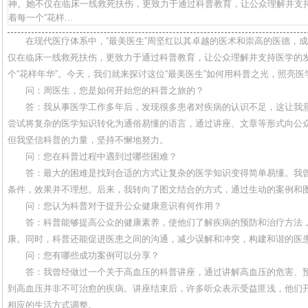
神。她不仅在临床一线救死扶伤，更致力于通过科普教育，让公众理解并支
着每一个“花样...
在现代医疗体系中，“最美医生”周坚红以其卓越的医术和崇高的医德，
仅在临床一线救死扶伤，更致力于通过科普教育，让公众理解并支持医学的
个“花样年华”。今天，我们就来探讨这位“最美医生”如何用科普之光，照亮
问：周医生，您是如何开始您的科普之旅的？
答：我从事医学工作多年后，发现很多患者对疾病的认识不足，这让我
尝试将复杂的医学知识转化为通俗易懂的语言，通过讲座、文章等形式向公
但我坚信科普的力量，坚持不懈地努力。
问：您在科普过程中遇到过哪些困难？
答：最大的困难是找到合适的方式让复杂的医学知识变得简单易懂。我
条件，效果并不理想。后来，我转向了图文结合的方式，通过生动的案例和
问：您认为科普对于提升公众健康意识有何作用？
答：科普能够提高公众的健康素养，使他们了解疾病的预防和治疗方法
康。同时，科普还能促进医患之间的沟通，减少误解和冲突，构建和谐的医
问：您有哪些成功案例可以分享？
答：我曾经做过一个关于高血压的科普讲座，通过讲解高血压的危害、
到高血压并非不可治愈的疾病。讲座结束后，许多听众表示受益匪浅，他们
相应的生活方式调整。