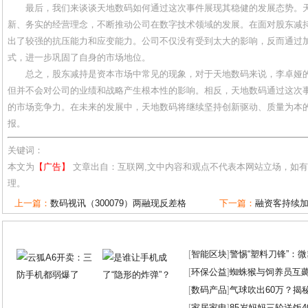
最后，我们来谈谈天地数码如何通过这次事件展现其稳健的发展态势。
新、务实的经营理念，不断推动公司在数字技术领域的发展。在面对股东减
出了较强的抗压能力和应变能力。公司不仅没有受到太大的影响，反而通过
式，进一步巩固了自身的市场地位。
总之，股东减持是资本市场中常见的现象，对于天地数码来说，李卓娅
但并不会对公司的业绩和战略产生根本性的影响。相反，天地数码通过这次
的市场竞争力。在未来的发展中，天地数码将继续坚持创新驱动、质量为本
报。
关键词：
本文为
【广告】
文章出自：互联网,文中内容和观点不代表本网站立场，如
理。
上一篇：
数码视讯（300079）两融现反差格
下一篇：
融资客持续
[
智能区块
]
警惕“塑料刀锋”：
[
环保公益
]
蜘蛛猴与饲养员互
[
数码产品
]
气球吹出60万？揭
[
家居家电
]
85岁妈妈三轮送饭4