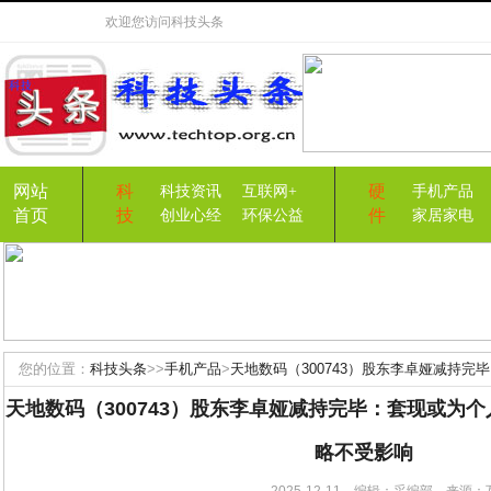
欢迎您访问
科技头条
网站
科
硬
科技资讯
互联网+
手机产品
首页
技
件
创业心经
环保公益
家居家电
您的位置：
科技头条
>>
手机产品
>
天地数码（300743）股东李卓娅减持
与战略不受影响
天地数码（300743）股东李卓娅减持完毕：套现或为
略不受影响