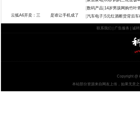
[
数码产品
]
14岁男孩网购竹叶
云狐A6开卖：三
是谁让手机成了
[
汽车电子
]
5元红酒断货背后车
联系我们
|
广告服务
|
诚聘
Copyright @
本站部分资源来自网友上传，如果无意之