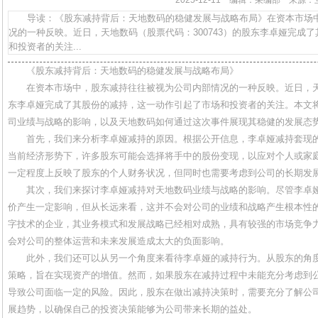
2025-12-11 编辑：采编部 来
导读：《股东减持背后：天地数码的稳健发展与战略布局》在资本市场中
况的一种反映。近日，天地数码（股票代码：300743）的股东李卓娅完成
和投资者的关注...
《股东减持背后：天地数码的稳健发展与战略布局》
在资本市场中，股东减持往往被视为公司内部情况的一种反映。近日，天地
东李卓娅完成了其股份的减持，这一动作引起了市场和投资者的关注。本文
司业绩与战略的影响，以及天地数码如何通过这次事件展现其稳健的发展态
首先，我们来分析李卓娅减持的原因。根据公开信息，李卓娅减持套现
当前经济形势下，许多股东可能会选择将手中的股份变现，以应对个人或家
一定程度上反映了股东的个人财务状况，但同时也需要考虑到公司的长期发
其次，我们来探讨李卓娅减持对天地数码业绩与战略的影响。尽管李卓
价产生一定影响，但从长远来看，这并不会对公司的业绩和战略产生根本性
字技术的企业，其业务模式和发展战略已经相对成熟，具有较强的市场竞争
会对公司的整体运营和未来发展造成太大的负面影响。
此外，我们还可以从另一个角度来看待李卓娅的减持行为。从股东的角
策略，旨在实现资产的增值。然而，如果股东在减持过程中未能充分考虑到
导致公司面临一定的风险。因此，股东在做出减持决策时，需要充分了解公
展趋势，以确保自己的投资决策能够为公司带来长期的益处。