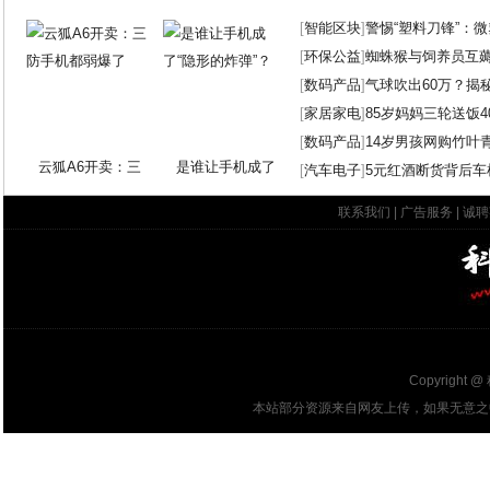
[
智能区块
]
警惕“塑料刀锋”：
[
环保公益
]
蜘蛛猴与饲养员互
[
数码产品
]
气球吹出60万？揭
[
家居家电
]
85岁妈妈三轮送饭4
[
数码产品
]
14岁男孩网购竹叶
云狐A6开卖：三
是谁让手机成了
[
汽车电子
]
5元红酒断货背后车
联系我们
|
广告服务
|
诚聘
Copyright @
本站部分资源来自网友上传，如果无意之