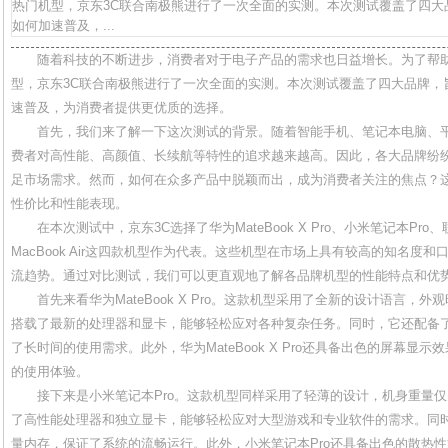
热门机型，京东3C联合南极熊进行了一次全面的实测。本次测试覆盖了四大
如何加速普及，...
随着科技的不断进步，消费者对于电子产品的需求也日益增长。为了帮
型，京东3C联合南极熊进行了一次全面的实测。本次测试覆盖了四大品牌，
速普及，为消费者提供更优质的选择。
首先，我们来了解一下这次测试的背景。随着智能手机、笔记本电脑、
费者对高性能、高颜值、长续航等特性的追求越来越高。因此，各大品牌纷
足市场需求。然而，如何在众多产品中脱颖而出，成为消费者关注的焦点？
性价比和性能表现。
在本次测试中，京东3C选择了华为MateBook X Pro、小米笔记本Pro、联想T
MacBook Air这四款机型作为代表。这些机型在市场上具有较高的知名度
流趋势。通过对比测试，我们可以更直观地了解各品牌机型的性能特点和优
首先来看华为MateBook X Pro。这款机型采用了全新的设计语言，
搭载了最新的处理器和显卡，能够轻松应对各种复杂任务。同时，它还配备
了长时间的使用需求。此外，华为MateBook X Pro还具备出色的屏幕显
的使用体验。
接下来是小米笔记本Pro。这款机型同样采用了轻薄的设计，机身重量仅为
了高性能处理器和独立显卡，能够轻松应对大型游戏和专业软件的需求。同
量内存，保证了系统的流畅运行。此外，小米笔记本Pro还具备出色的散热