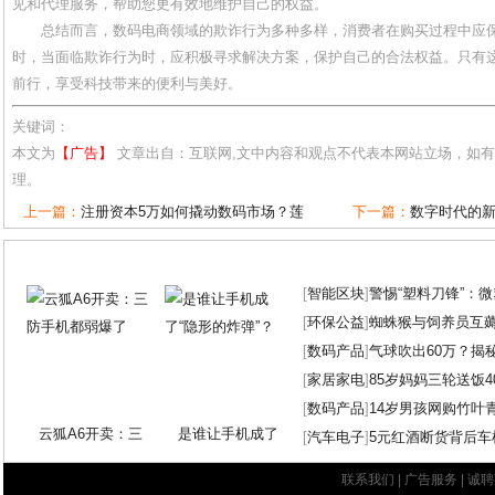
见和代理服务，帮助您更有效地维护自己的权益。
总结而言，数码电商领域的欺诈行为多种多样，消费者在购买过程中应
时，当面临欺诈行为时，应积极寻求解决方案，保护自己的合法权益。只有
前行，享受科技带来的便利与美好。
关键词：
本文为
【广告】
文章出自：互联网,文中内容和观点不代表本网站立场，如
理。
上一篇：
注册资本5万如何撬动数码市场？莲
下一篇：
数字时代的
[
智能区块
]
警惕“塑料刀锋”：
[
环保公益
]
蜘蛛猴与饲养员互
[
数码产品
]
气球吹出60万？揭
[
家居家电
]
85岁妈妈三轮送饭4
[
数码产品
]
14岁男孩网购竹叶
云狐A6开卖：三
是谁让手机成了
[
汽车电子
]
5元红酒断货背后车
联系我们
|
广告服务
|
诚聘