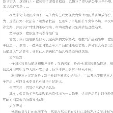
欺诈行为，这些行为不仅损害了消费者权益，也破坏了市场的公平竞争环境
常见欺诈套路，...
在数字化浪潮的推动下，电子商务已成为现代商业活动的重要组成部分
为，这些行为不仅损害了消费者权益，也破坏了市场的公平竞争环境。本文
诈套路，并提供针对性的维权指南，帮助消费者识别并防范这些陷阱。
文字游戏：虚假宣传与误导性广告
首先，我们面临的是如何识破商家的文字游戏。在数码产品销售中，虚
手段之一。例如，一些商家可能会夸大产品的性能或功能，声称其具有超出
品描述误导消费者，使其认为购买的产品具有某些特殊属性。
如何应对：
- 仔细阅读商品描述和用户评价：在购买前，务必仔细阅读商品描述、
如果发现有明显夸大或不实之处，应立即停止购买并联系卖家。
- 利用第三方鉴定服务：对于难以判断真伪的商品，可以考虑使用第三
子产品，可以寻求专业机构进行性能测试。
售假问题：假冒伪劣产品的风险
其次，假冒伪劣产品是数码电商领域的一大隐患。这些产品往往以低价
可能对消费者的健康造成威胁。
如何应对：
- 选择信誉良好的电商平台：尽量在那些拥有良好口碑和严格监管机制