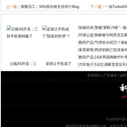
上一篇：
荣耀员工：WIN系列将支持四个Mag
下一篇：
一加Turbo6
[
智能区块
]
警惕“塑料刀锋”：
[
环保公益
]
蜘蛛猴与饲养员互
[
数码产品
]
气球吹出60万？揭
[
家居家电
]
85岁妈妈三轮送饭4
[
数码产品
]
14岁男孩网购竹叶
云狐A6开卖：三
是谁让手机成了
[
汽车电子
]
5元红酒断货背后车
联系我们
|
广告服务
|
诚聘
Copyright @
本站部分资源来自网友上传，如果无意之