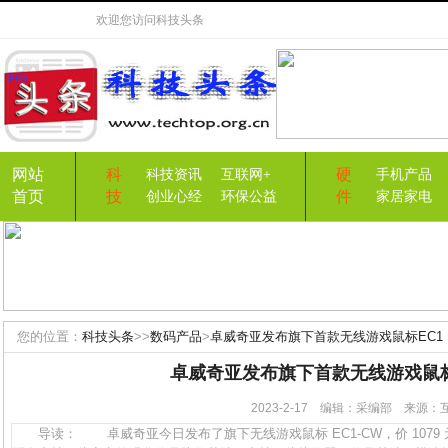
欢迎您访问
科技头条
网站
科
硬
科技资讯
互联网+
手机产品
首页
技
件
创业心经
环保公益
家居家电
您的位置：
科技头条
>>
数码产品
>
卓威奇亚发布旗下首款无线游戏鼠标EC1
卓威奇亚发布旗下首款无线游戏鼠标
2023-2-17 编辑：采编部 来源
导读： 卓威奇亚今日发布了旗下无线游戏鼠标 EC1-CW，价 107