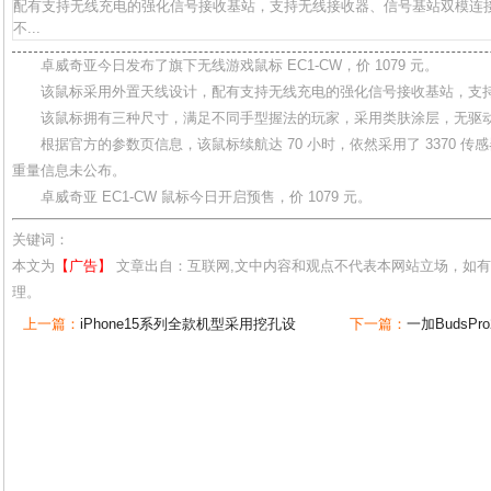
配有支持无线充电的强化信号接收基站，支持无线接收器、信号基站双模
不...
卓威奇亚今日发布了旗下无线游戏鼠标 EC1-CW，价 1079 元。
该鼠标采用外置天线设计，配有支持无线充电的强化信号接收基站，支持
该鼠标拥有三种尺寸，满足不同手型握法的玩家，采用类肤涂层，无驱
根据官方的参数页信息，该鼠标续航达 70 小时，依然采用了 3370 传感器， 3
重量信息未公布。
卓威奇亚 EC1-CW 鼠标今日开启预售，价 1079 元。
关键词：
本文为
【广告】
文章出自：互联网,文中内容和观点不代表本网站立场，如
理。
上一篇：
iPhone15系列全款机型采用挖孔设
下一篇：
一加BudsPr