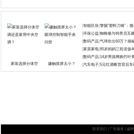
[
智能区块
]
警惕“塑料刀锋”：
[
环保公益
]
蜘蛛猴与饲养员互
[
数码产品
]
气球吹出60万？揭
[
家居家电
]
85岁妈妈三轮送饭4
[
数码产品
]
14岁男孩网购竹叶
家装选择分体空
嫌触摸屏太小？
[
汽车电子
]
5元红酒断货背后车
联系我们
|
广告服务
|
诚聘