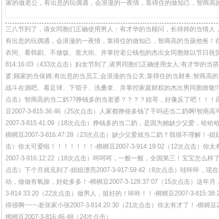
家的做老公，有出息的玩偶遇，会浪漫的一夜情，靠得住的做知己，智商高的当
三八节到了，请女同胞们正确使用男人：有才华的当顾问，长得帅的当情人
有出息的玩偶遇，会浪漫的一夜情，靠得住的做知己，智商高的当孩他爸！
衣间、看韩剧、不做饭、逛大街、并掌控老公钱包的杰出女同胞致以节日祝贺！-冬
814:16:03（433次点击）妇女节到了,请男同胞们正确使用女人:有才华的
婆;顾家的当保姆;有出息的当员工;会浪漫的当公关;靠得住的当财务;智商高
战斗在酒吧、看足球、下馆子、洗桑拿、并掌控家庭财权的杰出男同胞致敬!!!-妞妞漂亮
点击）智商高的当二奶??挣钱多的当老婆？？？？妞哥，好像反了吧！！！
豆2007-3-815:36:46（25次点击）人家都挣很多钱了干吗还当二奶啊!智
2007-3-815:41:09（18次点击）挣钱多的当二奶，是因为她缺少父爱，
梆梆豆2007-3-816:47:28（23次点击）缺少父爱就当二奶？我很不理解！-妞妞漂亮2
击）你太可爱啦！！！！！！！-梆梆豆2007-3-914:19:02（12次点击）
2007-3-916:12:22（18次点击）呵呵呵，一般一般，全国第三！宝宝怎么样了？-梆
点击）下个月就见到了-妞妞漂亮2007-3-917:59:42（8次点击）哇咔咔
动，做做有氧操，好处多多！-梆梆豆2007-3-128:37:07（15次点击）这年
3-814:33:20（22次点击）做男人，挺好的！咔咔！！-梆梆豆2007-3-815:
得很啊~~~-老张家小张2007-3-814:20:30（21次点击）你太有才了！-梆梆豆200
梆梆豆2007-3-816:46:48（24次点击）