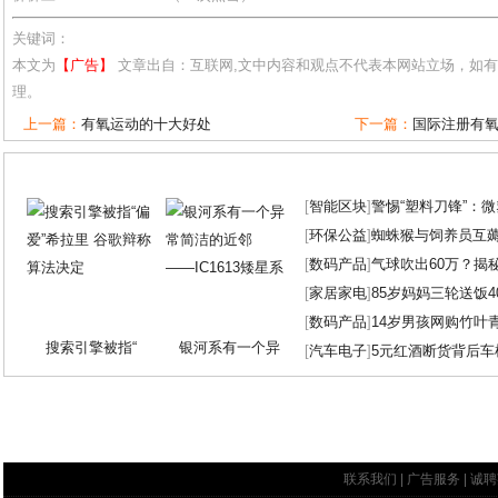
关键词：
本文为
【广告】
文章出自：互联网,文中内容和观点不代表本网站立场，如
理。
上一篇：
有氧运动的十大好处
下一篇：
国际注册有
[
智能区块
]
警惕“塑料刀锋”：
[
环保公益
]
蜘蛛猴与饲养员互
[
数码产品
]
气球吹出60万？揭
[
家居家电
]
85岁妈妈三轮送饭4
[
数码产品
]
14岁男孩网购竹叶
搜索引擎被指“
银河系有一个异
[
汽车电子
]
5元红酒断货背后车
联系我们
|
广告服务
|
诚聘