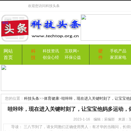
欢迎您访问
科技头条
网站
科
硬
科技资讯
互联网+
手机产品
首页
技
件
创业心经
环保公益
家居家电
您的位置：
科技头条
>>
体育健康
>
哇咔咔，现在进入关键时刻了，让宝宝他
哇咔咔，现在进入关键时刻了，让宝宝他妈多运动，
2023-1-16 编辑：采编部 来源
导读： 三八节到了，请女同胞们正确使用男人：有才华的当顾问，长得