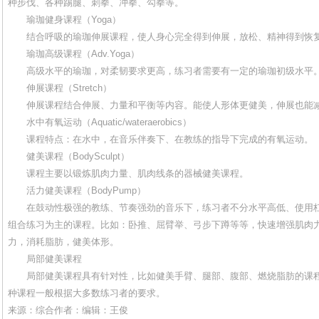
种步伐、各种踢腿、刺拳、冲拳、勾拳等。
瑜珈健身课程（Yoga）
结合呼吸的瑜珈伸展课程，使人身心完全得到伸展，放松、精神得到恢
瑜珈高级课程（Adv.Yoga）
高级水平的瑜珈，对柔韧要求更高，练习者需要有一定的瑜珈初级水平
伸展课程（Stretch）
伸展课程结合伸展、力量和平衡等内容。能使人形体更健美，伸展也能减
水中有氧运动（Aquatic/wateraerobics）
课程特点：在水中，在音乐伴奏下、在教练的指导下完成的有氧运动。
健美课程（BodySculpt）
课程主要以锻炼肌肉力量、肌肉线条的器械健美课程。
活力健美课程（BodyPump）
在鼓动性极强的教练、节奏强劲的音乐下，练习者不分水平高低、使用杠
组合练习为主的课程。比如：卧推、屈臂举、弓步下蹲等等，快速增强肌肉
力，消耗脂肪，健美体形。
局部健美课程
局部健美课程具有针对性，比如健美手臂、腿部、腹部、燃烧脂肪的课程（Arms,A
种课程一般根据大多数练习者的要求。
来源：综合作者：编辑：王俊