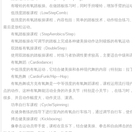
有哑铃的有氧踏板操。在做踏板练习时，同时手持哑铃，增加手臂的运动
低强度踏板课程（LowStepComb）
低强度的有氧踏板操课程，内容包括：简单的踏板技术，动作组合练习、
最后是放松运动。
有氧踏板操课程（StepAerobics/Step）
有氧踏板操在可调节的踏板上完成各种健美操动作达到锻炼的有氧运动（锻炼
双踏板有氧操课程（DoubleStep）
使用双踏板的踏板操课程，对练习者协调性要求较高，主要适合中级和高
有氧舞蹈（Cardiodance）
中低强度的有氧运动，它结合健美操和各种现代舞的内容（特别如：拉丁
有氧热舞（CardioFunk/Hip―Hop）
有氧热舞或方克有氧舞是一中等强度的有氧舞蹈课程，课程运用流行现代
点的动作。这种有氧舞能活动全身的许多关节（特别是小关节），在练习时
很多、并且动作幅度大，动作灵活、潇洒。
功率自行车课程（Cycle/Spinning）
在健身教练的指导下进行室内的有氧自行车练习，通过调节自行车，使你
搏击健美操课程（Kickboxing）
像拳击运动员带手套，课程在音乐下，结合健美操、拳击和自由搏击的技