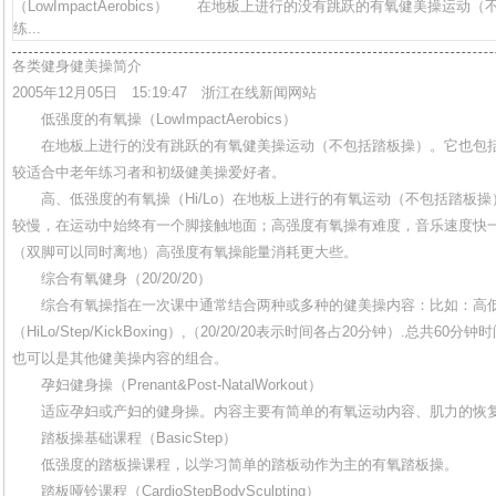
（LowImpactAerobics） 在地板上进行的没有跳跃的有氧健美操运
练...
各类健身健美操简介
2005年12月05日 15:19:47 浙江在线新闻网站
低强度的有氧操（LowImpactAerobics）
在地板上进行的没有跳跃的有氧健美操运动（不包括踏板操）。它也包括
较适合中老年练习者和初级健美操爱好者。
高、低强度的有氧操（Hi/Lo）在地板上进行的有氧运动（不包括踏板操
较慢，在运动中始终有一个脚接触地面；高强度有氧操有难度，音乐速度快
（双脚可以同时离地）高强度有氧操能量消耗更大些。
综合有氧健身（20/20/20）
综合有氧操指在一次课中通常结合两种或多种的健美操内容：比如：高低强
（HiLo/Step/KickBoxing）,（20/20/20表示时间各占20分钟）.总
也可以是其他健美操内容的组合。
孕妇健身操（Prenant&Post-NatalWorkout）
适应孕妇或产妇的健身操。内容主要有简单的有氧运动内容、肌力的恢
踏板操基础课程（BasicStep）
低强度的踏板操课程，以学习简单的踏板动作为主的有氧踏板操。
踏板哑铃课程（CardioStepBodySculpting）