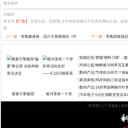
相关稿件
关键词：
本文为
【广告】
文章出自：互联网,文中内容和观点不代表本网站立场，如
理。
上一篇：
有氧健身操，流汗才美丽摘自《中
下一篇：
有氧踏板操
[
智能区块
]
警惕“塑料刀锋”：
[
环保公益
]
蜘蛛猴与饲养员互
[
数码产品
]
气球吹出60万？揭
[
家居家电
]
85岁妈妈三轮送饭4
[
数码产品
]
14岁男孩网购竹叶
搜索引擎被指“
银河系有一个异
[
汽车电子
]
5元红酒断货背后车
联系我们
|
广告服务
|
诚聘