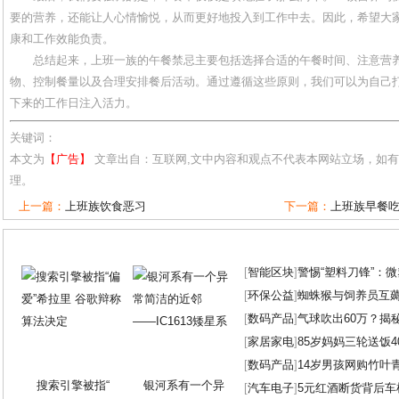
要的营养，还能让人心情愉悦，从而更好地投入到工作中去。因此，希望大
康和工作效能负责。
总结起来，上班一族的午餐禁忌主要包括选择合适的午餐时间、注意营
物、控制餐量以及合理安排餐后活动。通过遵循这些原则，我们可以为自己
下来的工作日注入活力。
关键词：
本文为
【广告】
文章出自：互联网,文中内容和观点不代表本网站立场，如
理。
上一篇：
上班族饮食恶习
下一篇：
上班族早餐
[
智能区块
]
警惕“塑料刀锋”：
[
环保公益
]
蜘蛛猴与饲养员互
[
数码产品
]
气球吹出60万？揭
[
家居家电
]
85岁妈妈三轮送饭4
[
数码产品
]
14岁男孩网购竹叶
搜索引擎被指“
银河系有一个异
[
汽车电子
]
5元红酒断货背后车