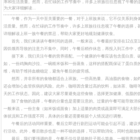
率和生活质量。然而，在忙碌的工作节奏中，许多上班族往往忽视了午餐的
为大家详细解读...
午餐，作为一天中至关重要的一餐，对于上班族来说，它不仅关系到身
活质量。然而，在忙碌的工作节奏中，许多上班族往往忽视了午餐的选择，
详细解读上班一族午餐的禁忌，帮助大家更好地规划健康饮食。
首先，我们来谈谈午餐时间的选择。一般来说，午餐最好安排在12点至
因饥饿而导致的注意力不集中。同时，午餐后稍作休息，再投入到工作中，
接下来，我们关注午餐的营养搭配。一个健康的午餐应该包含蛋白质、
如，一份鸡胸肉沙拉、一碗糙米饭和一份蒸鱼，这样的搭配既保证了蛋白质
维，有助于维持血糖稳定，避免午餐后的疲劳感。
然而，并非所有的食物都适合上班族。一些高热量、高油脂的食物，如
还会增加心血管疾病的风险。此外，咖啡因含量过高的饮料，如浓茶、咖啡
天的工作状态。因此，建议大家尽量避免这些食物，选择更加健康、低脂的
除了食物的选择，午餐的分量也是需要注意的。过量的午餐可能导致消
一般来说，一份主食（如米饭或面食）加上适量的肉类或蔬菜即可满足大部
体状况和工作强度不同，具体的分量还需要根据个人情况进行调整。
午餐后的活动同样重要。餐后立即进行剧烈运动可能会引起不适，建议
行活动。此外，餐后散步也是一种不错的选择，可以帮助消化，同时也能放
最后，我们要强调的是，午餐不仅仅是填饱肚子那么简单。一顿营养均