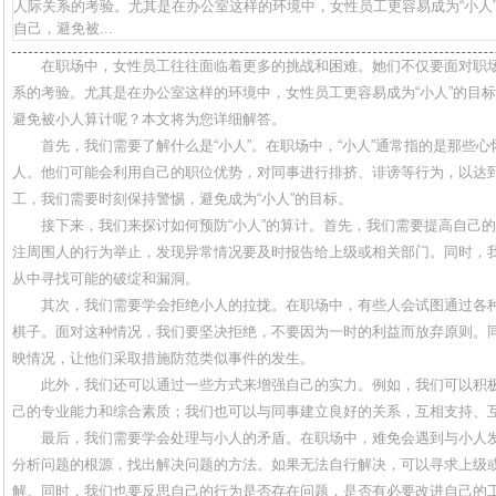
人际关系的考验。尤其是在办公室这样的环境中，女性员工更容易成为“小人
自己，避免被...
在职场中，女性员工往往面临着更多的挑战和困难。她们不仅要面对职
系的考验。尤其是在办公室这样的环境中，女性员工更容易成为“小人”的目
避免被小人算计呢？本文将为您详细解答。
首先，我们需要了解什么是“小人”。在职场中，“小人”通常指的是那些
人。他们可能会利用自己的职位优势，对同事进行排挤、诽谤等行为，以达
工，我们需要时刻保持警惕，避免成为“小人”的目标。
接下来，我们来探讨如何预防“小人”的算计。首先，我们需要提高自己
注周围人的行为举止，发现异常情况要及时报告给上级或相关部门。同时，
从中寻找可能的破绽和漏洞。
其次，我们需要学会拒绝小人的拉拢。在职场中，有些人会试图通过各
棋子。面对这种情况，我们要坚决拒绝，不要因为一时的利益而放弃原则。
映情况，让他们采取措施防范类似事件的发生。
此外，我们还可以通过一些方式来增强自己的实力。例如，我们可以积
己的专业能力和综合素质；我们也可以与同事建立良好的关系，互相支持、
最后，我们需要学会处理与小人的矛盾。在职场中，难免会遇到与小人
分析问题的根源，找出解决问题的方法。如果无法自行解决，可以寻求上级
解。同时，我们也要反思自己的行为是否存在问题，是否有必要改进自己的