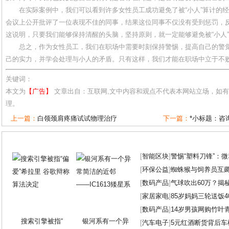
在实际案例中，我们可以看到许多女性员工成功避免了被“小人”算计的
会议上公开批评了一位表现不佳的同事，结果这位同事不仅没有受到惩罚，
这说明，只要我们能够保持清醒的头脑，坚持原则，就一定能够避免被“小人
总之，作为女性员工，我们在职场中需要时刻保持警惕，提高自己的警
己的实力，并学会处理与小人的矛盾。只有这样，我们才能在职场中立于不败
关键词：
本文为
【广告】
文章出自：互联网,文中内容和观点不代表本网站立场，如
理。
上一篇：
白领颈肩疼痛试试物理治疗
下一篇：
*小标题：咨
[
智能区块
]
警惕“塑料刀锋”：
[
环保公益
]
蜘蛛猴与饲养员互
[
数码产品
]
气球吹出60万？揭
[
家居家电
]
85岁妈妈三轮送饭4
[
数码产品
]
14岁男孩网购竹叶
搜索引擎被指“
银河系有一个异
[
汽车电子
]
5元红酒断货背后车