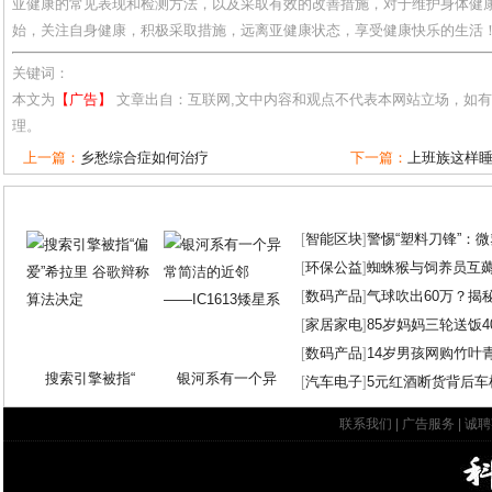
亚健康的常见表现和检测方法，以及采取有效的改善措施，对于维护身体健
始，关注自身健康，积极采取措施，远离亚健康状态，享受健康快乐的生活
关键词：
本文为
【广告】
文章出自：互联网,文中内容和观点不代表本网站立场，如
理。
上一篇：
乡愁综合症如何治疗
下一篇：
上班族这样
[
智能区块
]
警惕“塑料刀锋”：
[
环保公益
]
蜘蛛猴与饲养员互
[
数码产品
]
气球吹出60万？揭
[
家居家电
]
85岁妈妈三轮送饭4
[
数码产品
]
14岁男孩网购竹叶
搜索引擎被指“
银河系有一个异
[
汽车电子
]
5元红酒断货背后车
联系我们
|
广告服务
|
诚聘