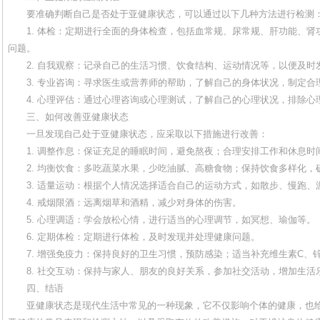
要准确判断自己是否处于亚健康状态，可以通过以下几种方法进行检测
1. 体检：定期进行全面的身体检查，包括血常规、尿常规、肝功能、
问题。
2. 自我观察：记录自己的生活习惯、饮食结构、运动情况等，以便及时
3. 专业咨询：寻求医生或营养师的帮助，了解自己的身体状况，制定合
4. 心理评估：通过心理咨询或心理测试，了解自己的心理状况，排除
三、如何改善亚健康状态
一旦发现自己处于亚健康状态，应采取以下措施进行改善：
1. 调整作息：保证充足的睡眠时间，避免熬夜；合理安排工作和休息时
2. 均衡饮食：多吃蔬菜水果，少吃油腻、高糖食物；保持饮食多样化，
3. 适量运动：根据个人情况选择适合自己的运动方式，如散步、慢跑、
4. 戒烟限酒：远离烟草和酒精，减少对身体的伤害。
5. 心理调适：学会放松心情，进行适当的心理调节，如冥想、瑜伽等。
6. 定期体检：定期进行体检，及时发现并处理健康问题。
7. 增强免疫力：保持良好的卫生习惯，预防感染；适当补充维生素C、
8. 社交互动：保持与家人、朋友的良好关系，参加社交活动，增加生活
四、结语
亚健康状态是现代生活中常见的一种现象，它不仅影响个体的健康，也