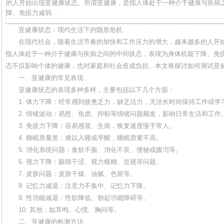
的人开始出现亚健康状态。所谓亚健康，是指人体处于一种介于健康与疾病
降、免疫力减弱...
亚健康状态：现代生活下的隐形危机
在现代社会，随着生活节奏的加快和工作压力的增大，越来越多的人开
指人体处于一种介于健康与疾病之间的中间状态，表现为身体机能下降、免
态不仅影响个体的健康，也对家庭和社会造成负担。本文将探讨如何测试亚
一、亚健康的常见表现
亚健康状态的表现多种多样，主要包括以下几个方面：
1. 体力下降：经常感到疲惫乏力，缺乏活力，无法长时间保持工作或学
2. 情绪波动：易怒、焦虑、抑郁等情绪问题频发，影响日常生活和工作
3. 免疫力下降：容易感冒、生病，恢复速度慢于常人。
4. 睡眠质量差：难以入睡或早醒，睡眠质量不高。
5. 消化系统问题：食欲不振、消化不良、便秘或腹泻等。
6. 视力下降：眼睛干涩、视力模糊、近视等问题。
7. 皮肤问题：皮肤干燥、油腻、色斑等。
8. 记忆力减退：注意力不集中、记忆力下降。
9. 性功能减退：性欲降低、勃起功能障碍等。
10. 其他：如耳鸣、心慌、胸闷等。
二、亚健康的检测方法