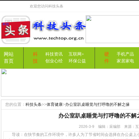
欢迎您访问
科技头条
网站
科
硬
科技资讯
互联网+
手机产品
首页
技
件
创业心经
环保公益
家居家电
您的位置：
科技头条
>>
体育健康
>
办公室趴桌睡觉与打呼噜的不解之缘
办公室趴桌睡觉与打呼噜的不解
2026-3-9 编辑：采编部 来源
导读：在快节奏的工作环境中，许多人为了节省时间会选择在办公桌上小