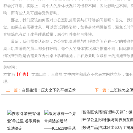
都会打呼噜。实际上，每个人的身体状况和习惯都不同，因此影响也不同。
响，而有些人则可能会受到影响。
那么，我们应该如何应对办公室趴桌睡觉与打呼噜的问题呢？首先，我
觉。如果实在需要休息，可以尝试调整姿势，如将身体稍微抬高，避免长时
育锻炼也有助于改善睡眠质量，减少打呼噜的可能性。
最后，我们需要认识到，办公室趴桌睡觉与打呼噜之间存在一定的关联
桌上趴着睡觉的员工都会打呼噜。每个人的身体状况和习惯都不同，因此影
情况来判断是否需要在办公桌上趴着睡觉，并在必要时采取相应的措施来改
关键词：
本文为
【广告】
文章出自：互联网,文中内容和观点不代表本网站立场，如
理。
上一篇：
白领生活：压力之下的平衡艺术
下一篇：
上班族怎么
[
智能区块
]
警惕“塑料刀锋”：
[
环保公益
]
蜘蛛猴与饲养员互
[
数码产品
]
气球吹出60万？揭