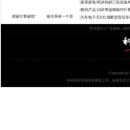
[
家居家电
]
85岁妈妈三轮送饭4
[
数码产品
]
14岁男孩网购竹叶
搜索引擎被指“
银河系有一个异
[
汽车电子
]
5元红酒断货背后车
联系我们
|
广告服务
|
诚聘
Copyright @
本站部分资源来自网友上传，如果无意之