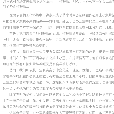
息方式可能会带来意想不到的后果——打呼噜。那么，当办公室中的员工趴
种姿势而打呼噜...
在快节奏的工作环境中，许多人为了节省时间会选择在办公桌上小憩片
可能会带来意想不到的后果——打呼噜。那么，当办公室中的员工趴在桌子
而打呼噜呢？本文将探讨这一问题，并结合数据和真实案例来分析这一现象
首先，我们需要了解打呼噜的原因。打呼噜通常是由于呼吸道部分阻塞
卧时，舌头、软腭等组织会向后坠，导致气道变窄，从而引发打呼噜。而在
同，但同样可能导致气道受阻。
接下来，我们来看一些关于办公室趴桌睡觉与打呼噜的数据。根据一项研
示，他们在午休或下班后会在办公桌上小憩。在这些情况下，他们通常会选
项研究并没有直接测量趴着睡觉是否会导致打呼噜。
然而，我们可以从一些真实案例中窥见这一现象。例如，一位名叫李明
常在午休时趴在办公桌上睡觉，有时甚至会睡上几个小时。他的同事们注意
公室里的噪音水平就会明显下降。这是因为李明的呼吸声变得沉重，仿佛他
这一点，但他的行为确实导致了办公室噪音水平的降低。
除了李明的案例，我们还可以从其他员工的经历中了解到趴着睡觉与打
工在一家广告公司工作。他发现，每当他在办公桌上趴着睡觉时，办公室里
这是因为张华的呼吸声和打呼声掩盖了键盘敲击声，使得整个办公室都笼罩
这些例子表明，办公室趴桌睡觉确实可能导致打呼噜。然而，这并不意