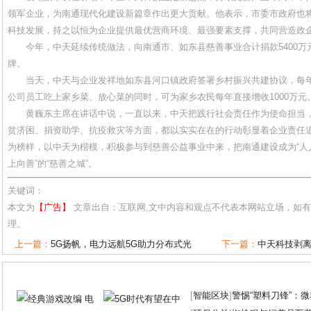
领军企业，为南通现代化建设新篇章作出更大贡献。他表示，市委市政府也
科技发展，持之以恒为企业提供最优营商环境、最强要素支撑，共同营造政
今年，中天延续传统做法，向南通市、如东县慈善事业合计捐款5400万
牌。
当天，中天与企业发祥地如东县河口镇政府签署乡村振兴共建协议，每年
公司员工吃上家乡菜、放心菜的同时，可为家乡农民每年直接增收1000万元
黄巍东主席在讲话中说，一直以来，中天把践行社会责任作为使命担当
贫济困、捐资助学、抗疫救灾等方面，都以实实在在的行动彰显着企业责任
为榜样，以中天为楷模，积极参与到慈善公益事业中来，把南通建设成为“人
上向善”的“慈善之城”。
关键词：
本文为
【广告】
文章出自：互联网,文中内容和观点不代表本网站立场，如
理。
上一篇：
5G扬帆，电力远航5G助力分布式光
下一篇：
中天科技剥
[
智能区块
]
警惕“塑料刀锋”：