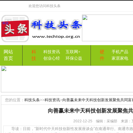
欢迎您访问
科技头条
网站
科
硬
科技资讯
互联网+
手机产品
首页
技
件
创业心经
环保公益
家居家电
您的位置：
科技头条
>>
科技资讯
>
向善赢未来中天科技创新发展聚焦共同富
向善赢未来中天科技创新发展聚焦
2022-12-25 编辑：采编部 来
导读：日前，“新时代中天科技创新性发展座谈会”在南通举行。南通市政