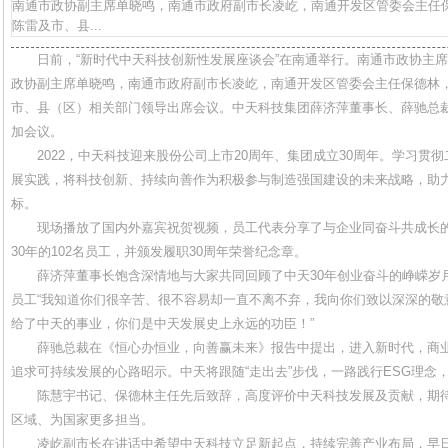
南通市政协副主席单晓鸣，南通市政府副市长凌屹，南通开发区管委会主任
陈雷及市、县...
日前，“新时代中天科技创新性发展座谈会”在南通举行。南通市政协主
政协副主席单晓鸣，南通市政府副市长凌屹，南通开发区管委会主任保德林
市、县（区）相关部门领导出席会议。中天科技集团薛济萍董事长、薛驰总
加会议。
2022，中天科技迎来股份公司上市20周年、集团成立30周年。学习贯
展实践，将科技创新、持续向善作为积极参与制造强国建设的未来战略，助
标。
现场播放了国内外嘉宾祝贺视频，员工代表分享了与企业同奋斗共成长
30年的102名员工，并颁发履职30周年荣誉纪念章。
薛济萍董事长饱含深情地与大家共同回顾了中天30年创业奋斗的峥嵘岁
员工“我知道你们很辛苦、很不容易却一直不离不弃，我向你们致以深深的敬
给了中天的事业，你们是中天发展史上永远的功臣！”
薛驰总裁在《恒心办恒业，向善赢未来》报告中提出，进入新时代，商
追求可持续发展的心路昭示。中天将跟随“走出去”步伐，一路践行ESG理念
陈慧宇书记、保德林主任先后致辞，高度评价中天科技发展及贡献，期
区域、为国家更多担当。
凌屹副市长在讲话中希望中天科技立足新起点，持续完善产业布局，早日