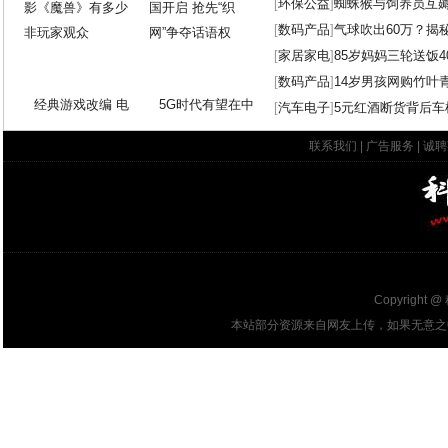
[
环保公益
]
蜘蛛猴与饲养员互
[
数码产品
]
气球吹出60万？揭
[
家居家电
]
85岁妈妈三轮送饭4
[
数码产品
]
14岁男孩网购竹叶
经典游戏改编 电
5G时代有望在中
[
汽车电子
]
5元红酒断货背后车
联系我们
|
广告服务
|
诚聘
Copyright @
本站部分资源来自网友上传，如果无意之