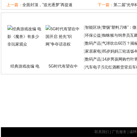
上一篇：
全面封顶，“追光逐梦”再提速
下一篇：
第二届“光华
[
智能区块
]
警惕“塑料刀锋”：
[
环保公益
]
蜘蛛猴与饲养员互
[
数码产品
]
气球吹出60万？揭
[
家居家电
]
85岁妈妈三轮送饭4
[
数码产品
]
14岁男孩网购竹叶
经典游戏改编 电
5G时代有望在中
[
汽车电子
]
5元红酒断货背后车
联系我们
|
广告服务
|
诚聘