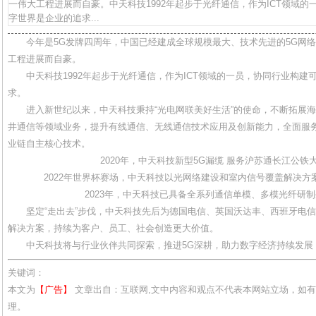
一伟大工程进展而自豪。中天科技1992年起步于光纤通信，作为ICT领域
字世界是企业的追求...
今年是5G发牌四周年，中国已经建成全球规模最大、技术先进的5G网
工程进展而自豪。
中天科技1992年起步于光纤通信，作为ICT领域的一员，协同行业构
求。
进入新世纪以来，中天科技秉持“光电网联美好生活”的使命，不断拓展
井通信等领域业务，提升有线通信、无线通信技术应用及创新能力，全面服务于
业链自主核心技术。
2020年，中天科技新型5G漏缆 服务沪苏通长江公铁
2022年世界杯赛场，中天科技以光网络建设和室内信号覆盖解决方
2023年，中天科技已具备全系列通信单模、多模光纤研制
坚定“走出去”步伐，中天科技先后为德国电信、英国沃达丰、西班牙电信
解决方案，持续为客户、员工、社会创造更大价值。
中天科技将与行业伙伴共同探索，推进5G深耕，助力数字经济持续发展
关键词：
本文为
【广告】
文章出自：互联网,文中内容和观点不代表本网站立场，如
理。