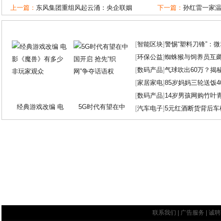
上一篇：
东风集团重组风起云涌：央企联姻
下一篇：
孙红雷一家
[
智能区块
]
警惕“塑料刀锋”：
[
环保公益
]
蜘蛛猴与饲养员互
[
数码产品
]
气球吹出60万？揭
[
家居家电
]
85岁妈妈三轮送饭4
[
数码产品
]
14岁男孩网购竹叶
经典游戏改编 电
5G时代有望在中
[
汽车电子
]
5元红酒断货背后车
联系我们
|
广告服务
|
诚聘