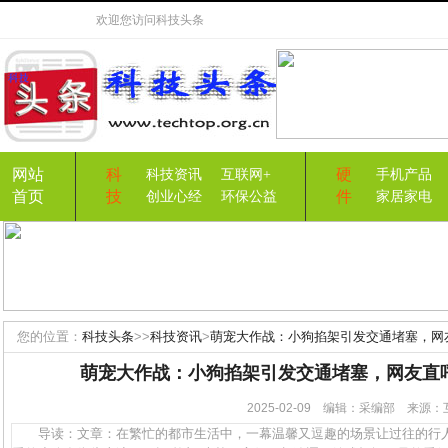
欢迎您访问
科技头条
网站
科
硬
科技资讯
互联网+
手机产品
首页
技
件
创业心经
环保公益
家居家电
您的位置：
科技头条
>>
科技资讯
>
萌宠大作战：小狗掐架引发交通堵塞，网友
萌宠大作战：小狗掐架引发交通堵塞，网友直呼
2025-02-09 编辑：采编部 来
导读：文章：在繁忙的都市生活中，一幕温馨又逗趣的场景让过往的行人