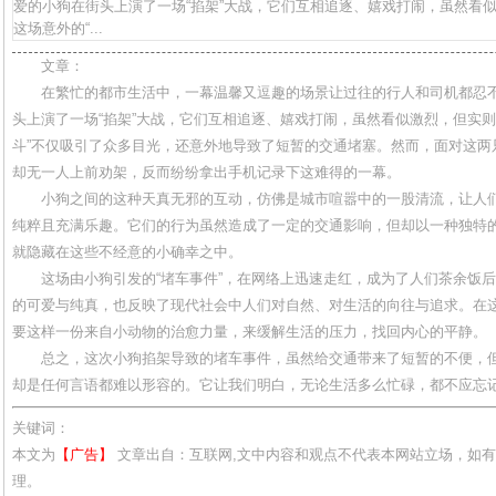
爱的小狗在街头上演了一场“掐架”大战，它们互相追逐、嬉戏打闹，虽然看
这场意外的“...
文章：
在繁忙的都市生活中，一幕温馨又逗趣的场景让过往的行人和司机都忍
头上演了一场“掐架”大战，它们互相追逐、嬉戏打闹，虽然看似激烈，但实则
斗”不仅吸引了众多目光，还意外地导致了短暂的交通堵塞。然而，面对这两
却无一人上前劝架，反而纷纷拿出手机记录下这难得的一幕。
小狗之间的这种天真无邪的互动，仿佛是城市喧嚣中的一股清流，让人
纯粹且充满乐趣。它们的行为虽然造成了一定的交通影响，但却以一种独特
就隐藏在这些不经意的小确幸之中。
这场由小狗引发的“堵车事件”，在网络上迅速走红，成为了人们茶余饭
的可爱与纯真，也反映了现代社会中人们对自然、对生活的向往与追求。在
要这样一份来自小动物的治愈力量，来缓解生活的压力，找回内心的平静。
总之，这次小狗掐架导致的堵车事件，虽然给交通带来了短暂的不便，
却是任何言语都难以形容的。它让我们明白，无论生活多么忙碌，都不应忘
关键词：
本文为
【广告】
文章出自：互联网,文中内容和观点不代表本网站立场，如
理。