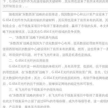
下，G.654.E光纤作为高速传输的关键材料，其应用也迎来了前所未有的
光纤制造企业，...
随着国家“东数西算”战略的全面推进，我国数据中心和云计算产业迎来
G.654.E光纤作为高速传输的关键材料，其应用也迎来了前所未有的高潮
制造企业，在干线集采项目中取得了显著的成绩，赢得了市场的头筹。本文将
略下的发展情况，以及其在G.654.E光纤领域的竞争优势。
一、“东数西算”战略下的机遇与挑战
“东数西算”战略是我国为了优化数据中心布局，提高数据处理效率而提
使得西部地区的数据中心建设得到了前所未有的重视。然而，这也带来了一
应、环境保护等问题。对于长飞光纤来说，这既是机遇也是挑战。
二、G.654.E光纤的应用前景
G.654.E光纤是一种高性能的单模光纤，具有高带宽、低损耗、抗干
的理想选择。在“东数西算”战略下，G.654.E光纤的应用前景广阔。首先
足大数据时代的需求；其次，G.654.E光纤的低损耗特性，有助于降低网
后，G.654.E光纤的抗干扰能力，能够保证网络的稳定性和可靠性。
三、长飞光纤在干线集采中的领先地位
在“东数西算”战略的推动下，长飞光纤在干线集采项目中取得了显著的
在此次干线集采中占据了超过60%的市场份额，成为市场领导者。这一成绩
发、产品质量、服务等方面的优势。