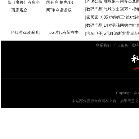
[
环保公益
]
蜘蛛猴与饲养员互
[
数码产品
]
气球吹出60万？揭
[
家居家电
]
85岁妈妈三轮送饭4
[
数码产品
]
14岁男孩网购竹叶
经典游戏改编 电
5G时代有望在中
[
汽车电子
]
5元红酒断货背后车
联系我们
|
广告服务
|
诚聘
Copyright @
本站部分资源来自网友上传，如果无意之