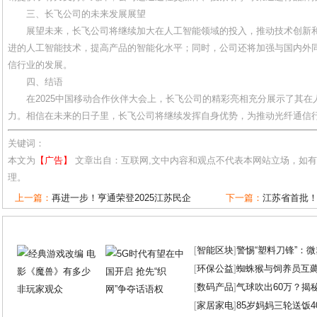
三、长飞公司的未来发展展望
展望未来，长飞公司将继续加大在人工智能领域的投入，推动技术创新
进的人工智能技术，提高产品的智能化水平；同时，公司还将加强与国内外
信行业的发展。
四、结语
在2025中国移动合作伙伴大会上，长飞公司的精彩亮相充分展示了其
力。相信在未来的日子里，长飞公司将继续发挥自身优势，为推动光纤通信
关键词：
本文为
【广告】
文章出自：互联网,文中内容和观点不代表本网站立场，如
理。
上一篇：
再进一步！亨通荣登2025江苏民企
下一篇：
江苏省首批
[
智能区块
]
警惕“塑料刀锋”：
[
环保公益
]
蜘蛛猴与饲养员互
[
数码产品
]
气球吹出60万？揭
[
家居家电
]
85岁妈妈三轮送饭4