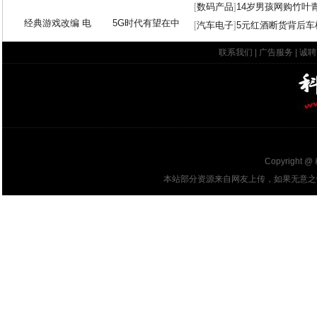
[
数码产品
]
14岁男孩网购竹叶
经典游戏改编 电
5G时代有望在中
[
汽车电子
]
5元红酒断货背后车
联系我们
|
广告服务
|
诚聘
Copyright @
本站部分资源来自网友上传，如果无意之